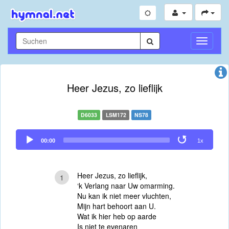
Navigati
umschal
Heer Jezus, zo lieflijk
D6033
LSM172
NS78
Audio
00:00
1x
Player
Heer Jezus, zo lieflijk,
1
‘k Verlang naar Uw omarming.
Nu kan ik niet meer vluchten,
Mijn hart behoort aan U.
Wat ik hier heb op aarde
Is niet te evenaren