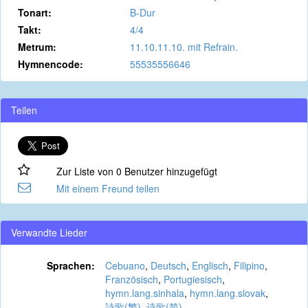
Tonart:
B-Dur
Takt:
4/4
Metrum:
11.10.11.10. mit Refrain.
Hymnencode:
55535556646
Teilen
Zur Liste von 0 Benutzer hinzugefügt
Mit einem Freund teilen
Verwandte Lieder
Sprachen:
Cebuano
,
Deutsch
,
Englisch
,
Filipino
,
Französisch
,
Portugiesisch
,
hymn.lang.sinhala
,
hymn.lang.slovak
,
詩歌(繁)
,
诗歌(简)