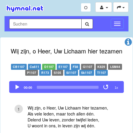
Navigati
umschal
Wij zijn, o Heer, Uw Lichaam hier tezamen
CB1107
Cs611
D1107
E1107
F38
G1107
K829
LSM44
P1107
R173
S105
Si1107
Sk1107
T1107
Audio
00:00
1x
Player
Wij zijn, o Heer, Uw Lichaam hier tezamen,
1
Als vele leden, maar toch allen één.
Delend Uw leven, zonder twijfel leden,
U woont in ons, in leven zijn wij één.