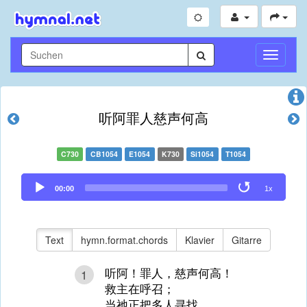
Navigati
umschal
听阿罪人慈声何高
C730
CB1054
E1054
K730
Si1054
T1054
Audio
00:00
1x
Player
Text
hymn.format.chords
Klavier
Gitarre
听阿！罪人，慈声何高！
1
救主在呼召；
当祂正把多人寻找，