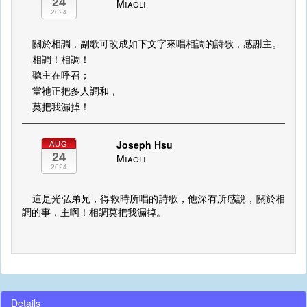
24
Miaoli
2024
關於相調，副歌可改成如下文字來唱相調的詩歌，感謝主。
相調！相調！
聽主在呼召；
當祂正把多人調和，
莫把我漏掉！
Joseph Hsu
AUG
24
Miaoli
2024
這是光弘弟兄，得救時所唱的詩歌，他深有所感說，關於相
調的事，主啊！相調莫把我漏掉。
Details