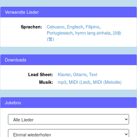
Verwandte Lieder
Sprachen:
Cebuano
,
Englisch
,
Filipino
,
Portugiesisch
,
hymn.lang.sinhala
,
詩歌
(繁)
Downloads
Lead Sheet:
Klavier
,
Gitarre
,
Text
Musik:
mp3
,
MIDI (Lied)
,
MIDI (Melodie)
Jukebox