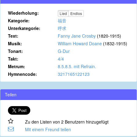
Wiederholung:
Lied
Endlos
Kategorie:
福音
Unterkategorie:
呼求
Text:
Fanny Jane Crosby
(1820-1915)
Musik:
William Howard Doane
(1832-1915)
Tonart:
G-Dur
Takt:
4/4
Metrum:
8.5.8.5. mit Refrain.
Hymnencode:
3217165122123
Teilen
Zu den Listen von 2 Benutzern hinzugefügt
Mit einem Freund teilen