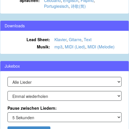
Sprachen:
Cebuano
,
Englisch
,
Filipino
,
Portugiesisch
,
诗歌(简)
Downloads
Lead Sheet:
Klavier
,
Gitarre
,
Text
Musik:
mp3
,
MIDI (Lied)
,
MIDI (Melodie)
Jukebox
Pause zwischen Liedern: