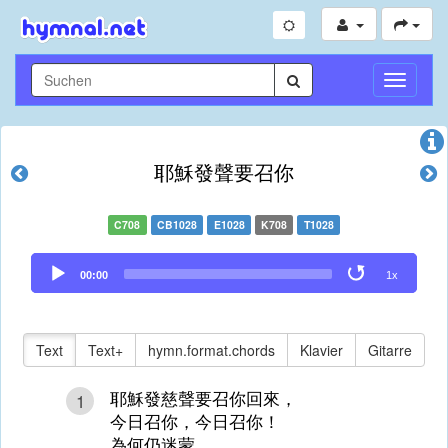
Navigati
umschal
耶穌發聲要召你
C708
CB1028
E1028
K708
T1028
Audio
00:00
1x
Player
Text
Text+
hymn.format.chords
Klavier
Gitarre
耶穌發慈聲要召你回來，
1
今日召你，今日召你！
為何仍迷蒙，