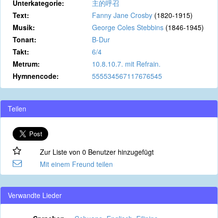
Unterkategorie:
主的呼召
Text:
Fanny Jane Crosby
(1820-1915)
Musik:
George Coles Stebbins
(1846-1945)
Tonart:
B-Dur
Takt:
6/4
Metrum:
10.8.10.7. mit Refrain.
Hymnencode:
555534567117676545
Teilen
Zur Liste von 0 Benutzer hinzugefügt
Mit einem Freund teilen
Verwandte Lieder