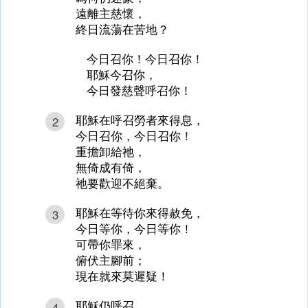
遠離主慈懷，
終日流蕩在苦地？
今日召你！今日召你！
耶穌今召你，
今日發慈聲呼召你！
耶穌在呼召勞者來得息，
2
今日召你，今日召你！
重擔卸給祂，
無倚成有倚，
祂要歡迎不絕棄。
耶穌在等待你來得赦免，
3
今日等你，今日等你！
可帶你罪來，
俯伏主腳前；
現在就來莫遲疑！
耶穌仍呼召，
4