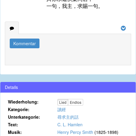
一句，我主，求賜一句。
Kommentar
Details
Wiederholung:
Lied
Endlos
Kategorie:
讀經
Unterkategorie:
尋求主的話
Text:
C. L. Hamlen
Musik:
Henry Percy Smith
(1825-1898)