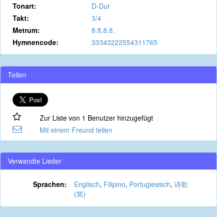
Tonart:
D-Dur
Takt:
3/4
Metrum:
8.8.8.8.
Hymnencode:
33343222554311765
Teilen
Zur Liste von 1 Benutzer hinzugefügt
Mit einem Freund teilen
Verwandte Lieder
Sprachen:
Englisch
,
Filipino
,
Portugiesisch
,
诗歌
(简)