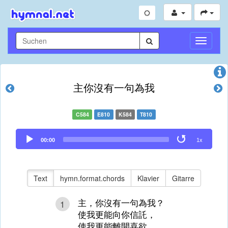
Navigati
umschal
主你沒有一句為我
C584
E810
K584
T810
Audio
00:00
1x
Player
Text
hymn.format.chords
Klavier
Gitarre
主，你沒有一句為我？
1
使我更能向你信託，
使我更能離開喜欲，