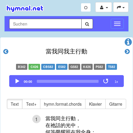
Navigati
umschal
當我同我主行動
B342
C426
CB582
E582
G582
K426
P582
T582
Audio
00:00
1x
Player
Text
Text+
hymn.format.chords
Klavier
Gitarre
當我同主行動，
1
在祂話的光中，
何等榮耀照在我全身；