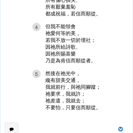
所有厭棄羞恥
都成祝福，若信而順從。
但我不能領會
4
祂愛何等的美，
若我不放一切於壇社；
因祂所給詩歌、
因祂所賜喜樂
乃是為肯信而順從者。
然後在祂光中，
5
纔有甜美交通，
我就前行，與祂同腳蹤；
祂要求，我就許；
祂差遣，我就去；
不要怕，只要信而順從。