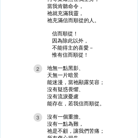
當我肯聽命令，
祂就充滿我靈，
祂充滿信而順從的人。
信而順從！
因為除此以外，
不能得主的喜愛－
惟有信而順從！
地無一點黑影、
2
天無一片暗景
能迷漫，當祂顯露笑容；
沒有疑惑畏懼、
沒有流淚憂慮
能存在，若我信而順從。
沒有一個重擔、
3
沒有一點為難，
祂是不顧，讓我們苦痛；
所有傷心損失、