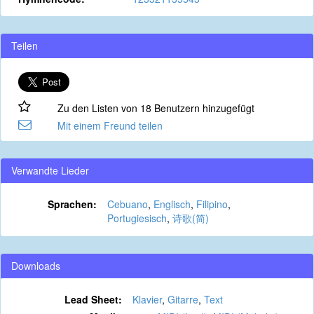
Teilen
Zu den Listen von 18 Benutzern hinzugefügt
Mit einem Freund teilen
Verwandte Lieder
Sprachen:
Cebuano
,
Englisch
,
Filipino
,
Portugiesisch
,
诗歌(简)
Downloads
Lead Sheet:
Klavier
,
Gitarre
,
Text