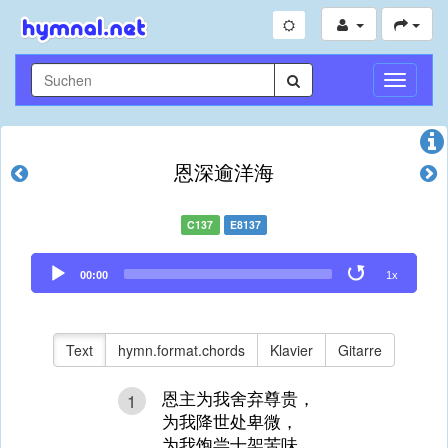
Navigati
umschal
恩深逾洋海
C137
E8137
Audio
00:00
1x
Player
Text
hymn.format.chords
Klavier
Gitarre
恩主为我舍弃尊贵，
1
为我降世处卑微，
为我饱尝十架苦味，