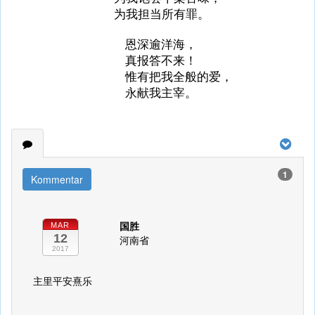
为我担当所有罪。
恩深逾洋海，
真报答不来！
惟有把我全般的爱，
永献我主宰。
1
Kommentar
国胜
MAR
12
河南省
2017
主里平安熹乐