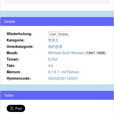
Details
Wiederholung:
Lied
Endlos
Kategorie:
赞美主
Unterkategorie:
祂的恩典
Musik:
Winfield Scott Weeden
(1847-1908)
Tonart:
D-Dur
Takt:
4/4
Metrum:
8.7.8.7. mit Refrain.
Hymnencode:
334322321143231
Teilen