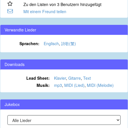
Zu den Listen von 3 Benutzern hinzugefügt
Mit einem Freund teilen
Verwandte Lieder
Sprachen:
Englisch
,
詩歌(繁)
Downloads
Lead Sheet:
Klavier
,
Gitarre
,
Text
Musik:
mp3
,
MIDI (Lied)
,
MIDI (Melodie)
Jukebox