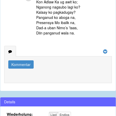
Kon Adlaw Ka ug awit ko;
Nganong nagsubo lagi ko?
Kalaay ko pagkadugay?
Panganud ko aboga na,
Presensya Mo ibalik na,
Dad-a uban Nimo’s ’taas,
Diin panganud wala na.
Kommentar
Details
Wiederholung:
Lied
Endlos