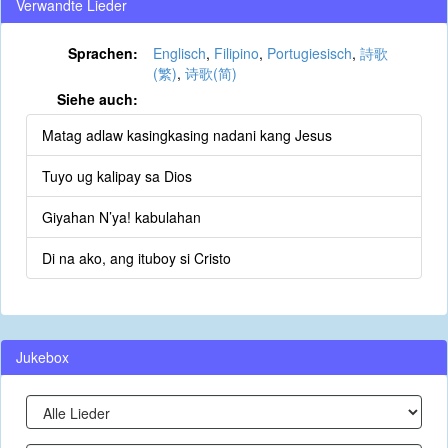
Verwandte Lieder
Sprachen:
Englisch
,
Filipino
,
Portugiesisch
,
詩歌
(繁)
,
诗歌(简)
Siehe auch:
Matag adlaw kasingkasing nadani kang Jesus
Tuyo ug kalipay sa Dios
Giyahan N’ya! kabulahan
Di na ako, ang ituboy si Cristo
Jukebox