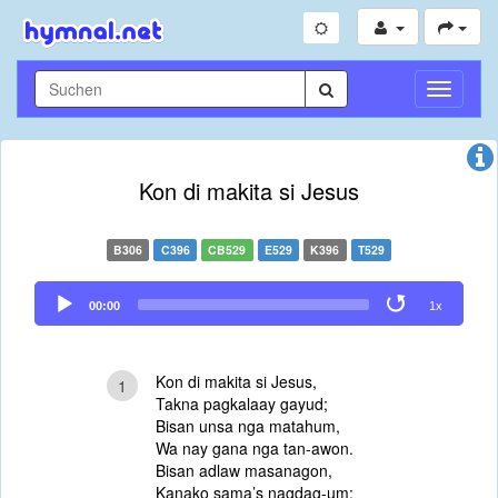
Navigati
umschal
Kon di makita si Jesus
B306
C396
CB529
E529
K396
T529
Audio
00:00
1x
Player
Kon di makita si Jesus,
1
Takna pagkalaay gayud;
Bisan unsa nga matahum,
Wa nay gana nga tan-awon.
Bisan adlaw masanagon,
Kanako sama’s nagdag-um;