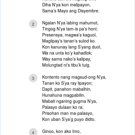
Diha N’ya kon malipayon,
Sama’s Mayo ang Disyembre.
Ngalan N’ya labing mahumot,
2
Tingog N’ya tam-is pa’s honi;
Presensya, magwa’s kaguol,
Maglipay’s tanan’s sulod ko.
Kon kanunay lang S’yang duol,
Wa na unta ko’y kahadlok;
Way sama nako’s kalipay,
Molungtad ni’s tibu’k tuig.
Kontento nang magsud-ong N’ya,
3
Tanan ko S’ya ray lipayon;
Dapit, panahon mabalhin,
Hunahuna magpabilin.
Mabati nganing gugma N’ya,
Palasyo dulaan ko ra;
Prisohan man ma-palasyo,
Kon uban S’ya’g puyo didto.
Ginoo, kon ako Imo,
4