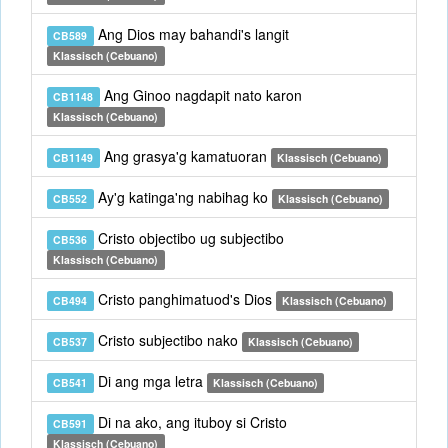
Ang Dios may bahandi's langit
CB589
Klassisch (Cebuano)
Ang Ginoo nagdapit nato karon
CB1148
Klassisch (Cebuano)
Ang grasya'g kamatuoran
CB1149
Klassisch (Cebuano)
Ay'g katinga'ng nabihag ko
CB552
Klassisch (Cebuano)
Cristo objectibo ug subjectibo
CB536
Klassisch (Cebuano)
Cristo panghimatuod's Dios
CB494
Klassisch (Cebuano)
Cristo subjectibo nako
CB537
Klassisch (Cebuano)
Di ang mga letra
CB541
Klassisch (Cebuano)
Di na ako, ang ituboy si Cristo
CB591
Klassisch (Cebuano)