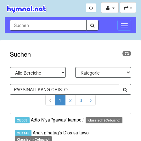
Navigati
umschal
Suchen
73
1
2
3
Adto N'ya "gawas' kampo,"
CB583
Klassisch (Cebuano)
Anak gihatag's Dios sa tawo
CB1145
Klassisch (Cebuano)