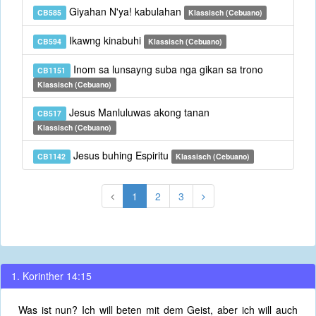
Giyahan N'ya! kabulahan
CB585
Klassisch (Cebuano)
Ikawng kinabuhi
CB594
Klassisch (Cebuano)
Inom sa lunsayng suba nga gikan sa trono
CB1151
Klassisch (Cebuano)
Jesus Manluluwas akong tanan
CB517
Klassisch (Cebuano)
Jesus buhing Espiritu
CB1142
Klassisch (Cebuano)
1
2
3
1. Korinther 14:15
Was ist nun? Ich will beten mit dem Geist, aber ich will auch