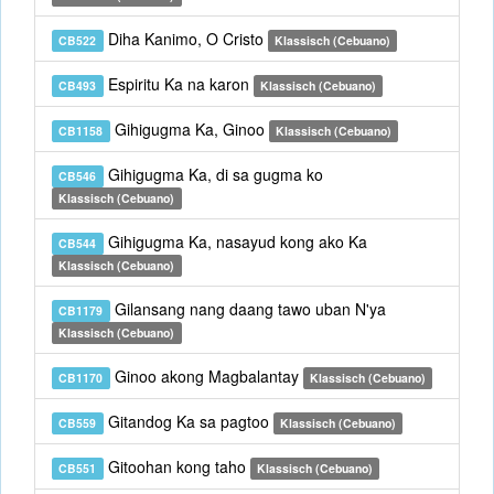
Diha Kanimo, O Cristo
CB522
Klassisch (Cebuano)
Espiritu Ka na karon
CB493
Klassisch (Cebuano)
Gihigugma Ka, Ginoo
CB1158
Klassisch (Cebuano)
Gihigugma Ka, di sa gugma ko
CB546
Klassisch (Cebuano)
Gihigugma Ka, nasayud kong ako Ka
CB544
Klassisch (Cebuano)
Gilansang nang daang tawo uban N'ya
CB1179
Klassisch (Cebuano)
Ginoo akong Magbalantay
CB1170
Klassisch (Cebuano)
Gitandog Ka sa pagtoo
CB559
Klassisch (Cebuano)
Gitoohan kong taho
CB551
Klassisch (Cebuano)