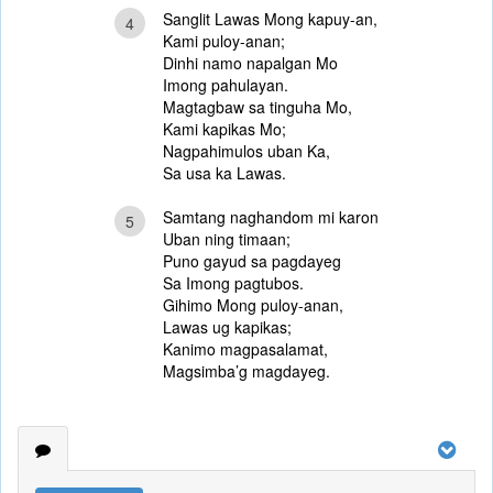
Sanglit Lawas Mong kapuy-an,
4
Kami puloy-anan;
Dinhi namo napalgan Mo
Imong pahulayan.
Magtagbaw sa tinguha Mo,
Kami kapikas Mo;
Nagpahimulos uban Ka,
Sa usa ka Lawas.
Samtang naghandom mi karon
5
Uban ning timaan;
Puno gayud sa pagdayeg
Sa Imong pagtubos.
Gihimo Mong puloy-anan,
Lawas ug kapikas;
Kanimo magpasalamat,
Magsimba’g magdayeg.