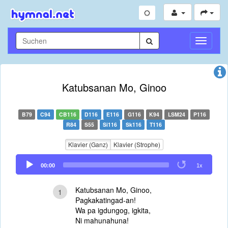
Navigati
umschal
Katubsanan Mo, Ginoo
B79
C94
CB116
D116
E116
G116
K94
LSM24
P116
R84
S55
Si116
Sk116
T116
Klavier (Ganz)
Klavier (Strophe)
Audio
00:00
1x
Player
Katubsanan Mo, Ginoo,
1
Pagkakatingad-an!
Wa pa igdungog, igkita,
Ni mahunahuna!