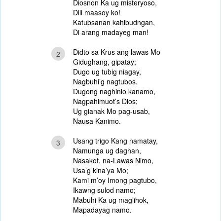
Diosnon Ka ug misteryoso,
Dili maasoy ko!
Katubsanan kahibudngan,
Di arang madayeg man!
Didto sa Krus ang lawas Mo
2
Gidughang, gipatay;
Dugo ug tubig niagay,
Nagbuhi’g nagtubos.
Dugong naghinlo kanamo,
Nagpahimuot’s Dios;
Ug gianak Mo pag-usab,
Nausa Kanimo.
Usang trigo Kang namatay,
3
Namunga ug daghan,
Nasakot, na-Lawas Nimo,
Usa’g kina’ya Mo;
Kami m’oy Imong pagtubo,
Ikawng sulod namo;
Mabuhi Ka ug maglihok,
Mapadayag namo.