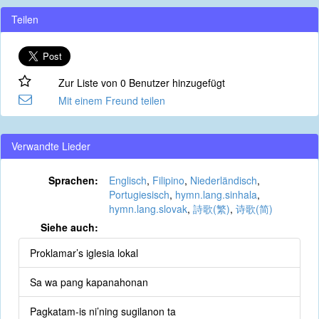
Teilen
Zur Liste von 0 Benutzer hinzugefügt
Mit einem Freund teilen
Verwandte Lieder
Sprachen:
Englisch
,
Filipino
,
Niederländisch
,
Portugiesisch
,
hymn.lang.sinhala
,
hymn.lang.slovak
,
詩歌(繁)
,
诗歌(简)
Siehe auch:
Proklamar’s iglesia lokal
Sa wa pang kapanahonan
Pagkatam-is ni’ning sugilanon ta