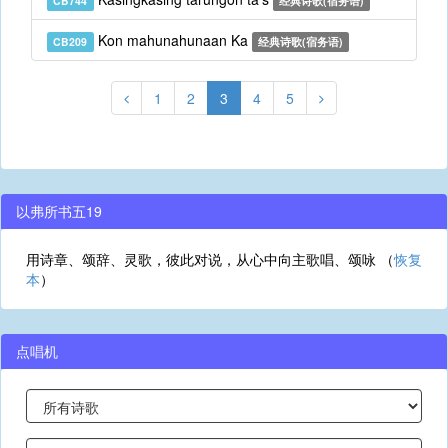
CB744
经典诗歌(宿务语)
Kon mahunahunaan Ka
CB209
经典诗歌(宿务语)
1
2
3
4
5
以弗所书五19
用诗章、颂辞、灵歌，彼此对说，从心中向主歌唱、颂咏 （
恢复
本
）
点唱机