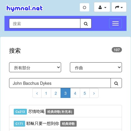
切
换
导
航
搜索
107
1
2
3
4
5
尽情吃喝
Cs213
经典诗歌(补充本)
耶稣只要一想到你
C171
经典诗歌