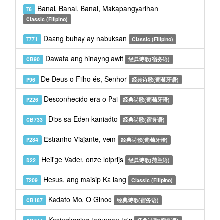
Banal, Banal, Banal, Makapangyarihan
T6
Classic (Filipino)
Daang buhay ay nabuksan
T771
Classic (Filipino)
Dawata ang hinayng awit
CB90
经典诗歌(宿务语)
De Deus o Filho és, Senhor
P96
经典诗歌(葡萄牙语)
Desconhecido era o Pai
P226
经典诗歌(葡萄牙语)
Dios sa Eden kaniadto
CB733
经典诗歌(宿务语)
Estranho Viajante, vem
P284
经典诗歌(葡萄牙语)
Heil'ge Vader, onze lofprijs
D22
经典诗歌(菏兰语)
Hesus, ang maisip Ka lang
T209
Classic (Filipino)
Kadato Mo, O Ginoo
CB187
经典诗歌(宿务语)
Kasingkasing tarungon ta's