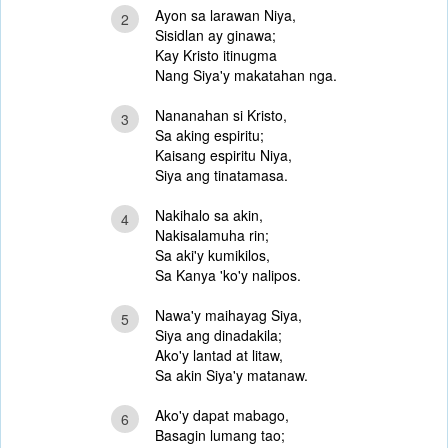
Ayon sa larawan Niya,
2
Sisidlan ay ginawa;
Kay Kristo itinugma
Nang Siya'y makatahan nga.
Nananahan si Kristo,
3
Sa aking espiritu;
Kaisang espiritu Niya,
Siya ang tinatamasa.
Nakihalo sa akin,
4
Nakisalamuha rin;
Sa aki'y kumikilos,
Sa Kanya 'ko'y nalipos.
Nawa'y maihayag Siya,
5
Siya ang dinadakila;
Ako'y lantad at litaw,
Sa akin Siya'y matanaw.
Ako'y dapat mabago,
6
Basagin lumang tao;