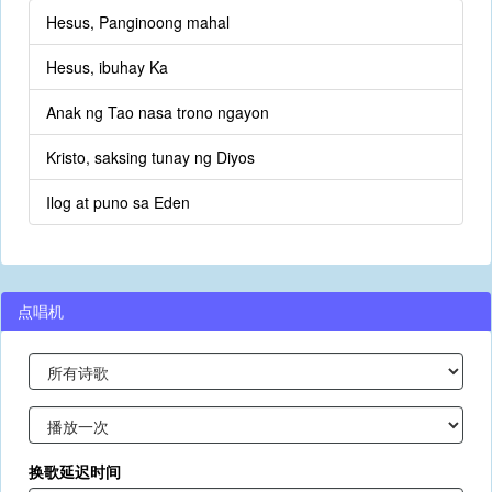
Hesus, Panginoong mahal
Hesus, ibuhay Ka
Anak ng Tao nasa trono ngayon
Kristo, saksing tunay ng Diyos
Ilog at puno sa Eden
点唱机
换歌延迟时间