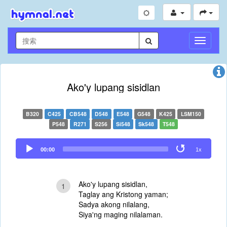
切
换
导
航
Ako'y lupang sisidlan
B320
C425
CB548
D548
E548
G548
K425
LSM150
P548
R271
S256
Si548
Sk548
T548
Audio
00:00
1x
Player
Ako'y lupang sisidlan,
1
Taglay ang Kristong yaman;
Sadya akong nilalang,
Siya'ng maging nilalaman.