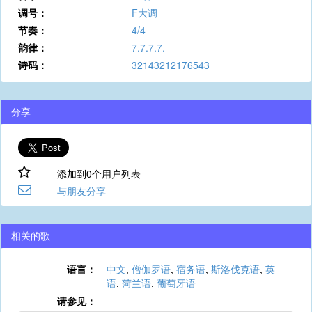
调号：
F大调
节奏：
4/4
韵律：
7.7.7.7.
诗码：
32143212176543
分享
添加到0个用户列表
与朋友分享
相关的歌
语言：
中文
,
僧伽罗语
,
宿务语
,
斯洛伐克语
,
英
语
,
菏兰语
,
葡萄牙语
请参见：