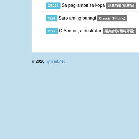
Sa pag-ambit sa kopa
CB224
經典詩歌(宿務語)
Saro aming bahagi
T224
Classic (Filipino)
Ó Senhor, a desfrutar
P122
經典詩歌(葡萄牙語)
© 2026
hymnal.net