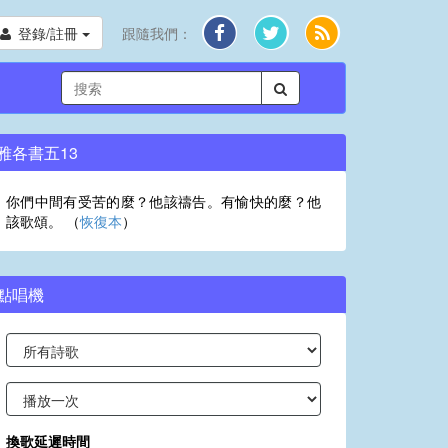
登錄/註冊
跟隨我們：
雅各書五13
你們中間有受苦的麼？他該禱告。有愉快的麼？他
該歌頌。 （
恢復本
）
點唱機
換歌延遲時間