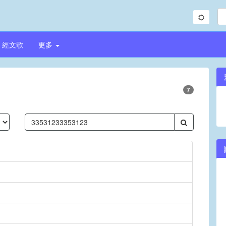
經文歌
更多
7