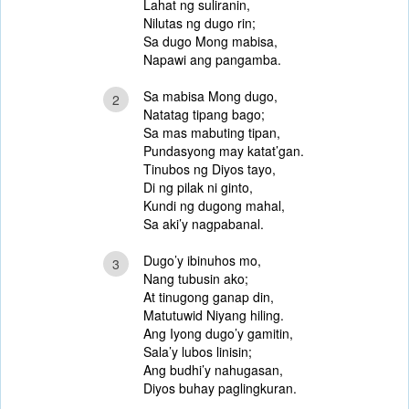
Lahat ng suliranin,
Nilutas ng dugo rin;
Sa dugo Mong mabisa,
Napawi ang pangamba.
Sa mabisa Mong dugo,
2
Natatag tipang bago;
Sa mas mabuting tipan,
Pundasyong may katat’gan.
Tinubos ng Diyos tayo,
Di ng pilak ni ginto,
Kundi ng dugong mahal,
Sa aki’y nagpabanal.
Dugo’y ibinuhos mo,
3
Nang tubusin ako;
At tinugong ganap din,
Matutuwid Niyang hiling.
Ang Iyong dugo’y gamitin,
Sala’y lubos linisin;
Ang budhi’y nahugasan,
Diyos buhay paglingkuran.