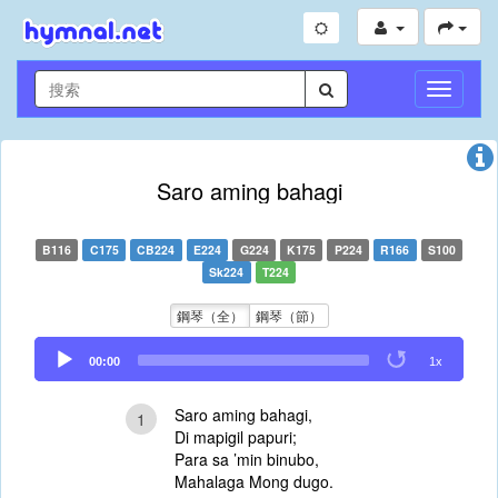
切
換
導
航
Saro aming bahagi
B116
C175
CB224
E224
G224
K175
P224
R166
S100
Sk224
T224
鋼琴（全）
鋼琴（節）
Audio
00:00
1x
Player
Saro aming bahagi,
1
Di mapigil papuri;
Para sa ’min binubo,
Mahalaga Mong dugo.