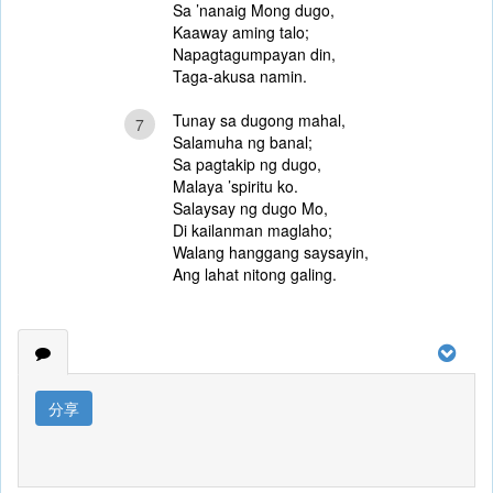
Sa ’nanaig Mong dugo,
Kaaway aming talo;
Napagtagumpayan din,
Taga-akusa namin.
Tunay sa dugong mahal,
7
Salamuha ng banal;
Sa pagtakip ng dugo,
Malaya ’spiritu ko.
Salaysay ng dugo Mo,
Di kailanman maglaho;
Walang hanggang saysayin,
Ang lahat nitong galing.
分享