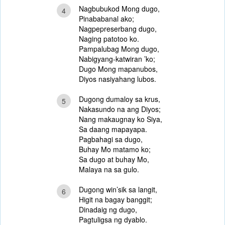
Nagbubukod Mong dugo,
4
Pinababanal ako;
Nagpepreserbang dugo,
Naging patotoo ko.
Pampalubag Mong dugo,
Nabigyang-katwiran ’ko;
Dugo Mong mapanubos,
Diyos nasiyahang lubos.
Dugong dumaloy sa krus,
5
Nakasundo na ang Diyos;
Nang makaugnay ko Siya,
Sa daang mapayapa.
Pagbahagi sa dugo,
Buhay Mo matamo ko;
Sa dugo at buhay Mo,
Malaya na sa gulo.
Dugong win’sik sa langit,
6
Higit na bagay banggit;
Dinadaig ng dugo,
Pagtuligsa ng dyablo.