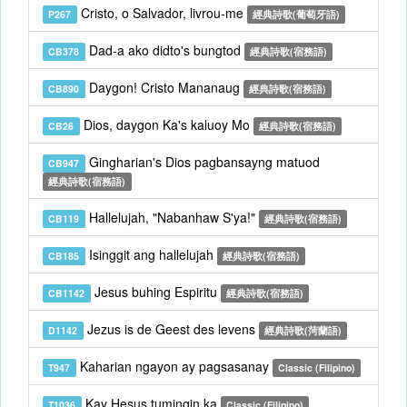
Cristo, o Salvador, livrou-me
P267
經典詩歌(葡萄牙語)
Dad-a ako didto's bungtod
CB378
經典詩歌(宿務語)
Daygon! Cristo Mananaug
CB890
經典詩歌(宿務語)
Dios, daygon Ka's kaluoy Mo
CB26
經典詩歌(宿務語)
Gingharian's Dios pagbansayng matuod
CB947
經典詩歌(宿務語)
Hallelujah, "Nabanhaw S'ya!"
CB119
經典詩歌(宿務語)
Isinggit ang hallelujah
CB185
經典詩歌(宿務語)
Jesus buhing Espiritu
CB1142
經典詩歌(宿務語)
Jezus is de Geest des levens
D1142
經典詩歌(菏蘭語)
Kaharian ngayon ay pagsasanay
T947
Classic (Filipino)
Kay Hesus tumingin ka
T1036
Classic (Filipino)