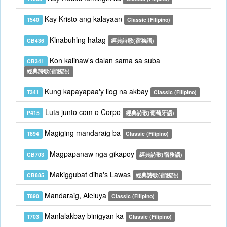
Kay Kristo ang kalayaan
T540
Classic (Filipino)
Kinabuhing hatag
CB436
經典詩歌(宿務語)
Kon kalinaw's dalan sama sa suba
CB341
經典詩歌(宿務語)
Kung kapayapaa'y ilog na akbay
T341
Classic (Filipino)
Luta junto com o Corpo
P415
經典詩歌(葡萄牙語)
Magiging mandaraig ba
T894
Classic (Filipino)
Magpapanaw nga gikapoy
CB703
經典詩歌(宿務語)
Makiggubat diha's Lawas
CB885
經典詩歌(宿務語)
Mandaraig, Aleluya
T890
Classic (Filipino)
Manlalakbay binigyan ka
T703
Classic (Filipino)