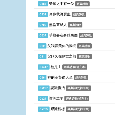
榮耀之中有一位
C383
經典詩歌
為你我流寶血
C331
經典詩歌
無論甚麼人
C709
經典詩歌
爭戰要在身體裏面
C637
經典詩歌
父我讚美你的憐憫
C22
經典詩歌
父阿久在創世之前
C31
經典詩歌
祂是主
Cs417
經典詩歌(補充本)
神的基督從天至
C96
經典詩歌
認識復活
Cs257
經典詩歌(補充本)
讚美羔羊
Cs24
經典詩歌(補充本)
跟隨榜樣
Cs755
經典詩歌(補充本)