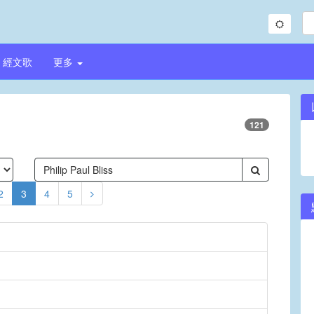
經文歌
更多
121
2
3
4
5