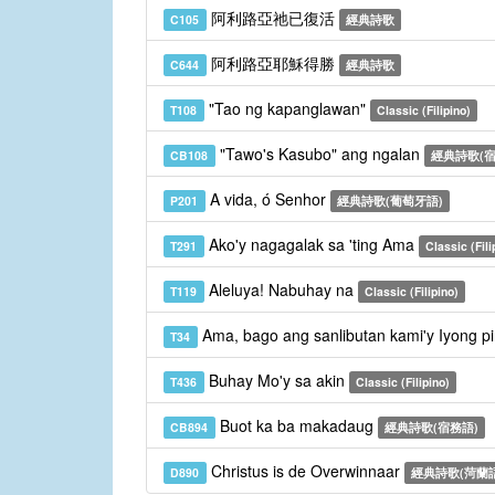
阿利路亞祂已復活
C105
經典詩歌
阿利路亞耶穌得勝
C644
經典詩歌
"Tao ng kapanglawan"
T108
Classic (Filipino)
"Tawo's Kasubo" ang ngalan
CB108
經典詩歌(宿
A vida, ó Senhor
P201
經典詩歌(葡萄牙語)
Ako'y nagagalak sa 'ting Ama
T291
Classic (Fili
Aleluya! Nabuhay na
T119
Classic (Filipino)
Ama, bago ang sanlibutan kami'y Iyong pin
T34
Buhay Mo'y sa akin
T436
Classic (Filipino)
Buot ka ba makadaug
CB894
經典詩歌(宿務語)
Christus is de Overwinnaar
D890
經典詩歌(菏蘭語