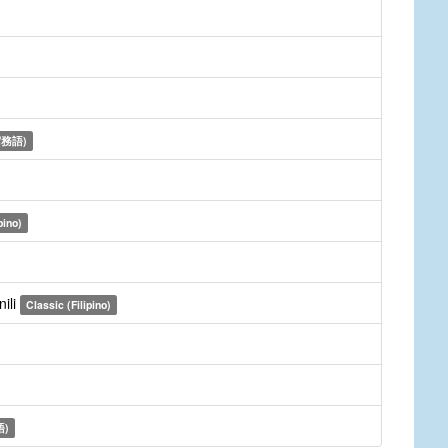
務語)
pino)
ili
Classic (Filipino)
)