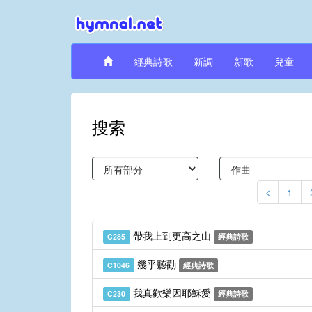
經典詩歌
新調
新歌
兒童
搜索
1
帶我上到更高之山
C285
經典詩歌
幾乎聽勸
C1046
經典詩歌
我真歡樂因耶穌愛
C230
經典詩歌