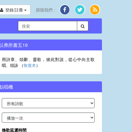
登錄/註冊
跟隨我們：
以弗所書五19
用詩章、頌辭、靈歌，彼此對說，從心中向主歌
唱、頌詠 （
恢復本
）
點唱機
換歌延遲時間