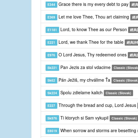
Grace there is my every debt to pay
E344
經
Let me love Thee, Thou art claiming
E369
經
Lord, to know Thee as our Person
E1181
經典
Lord, we thank Thee for the table
E221
經典詩
O Lord Jesus, Thy redeemed ones
E976
經典
Pan Jezis za stol vdacime
Sk221
Classic (Slovak
Pán Ježiš, my chválime Ťa
Sk62
Classic (Slovak
Spolu zdielame kalich
Sk224
Classic (Slovak)
Through the bread and cup, Lord Jesus
E227
Ti ktorych si Sam vykupil
Sk976
Classic (Slovak)
When sorrow and storms are besetting
E8519