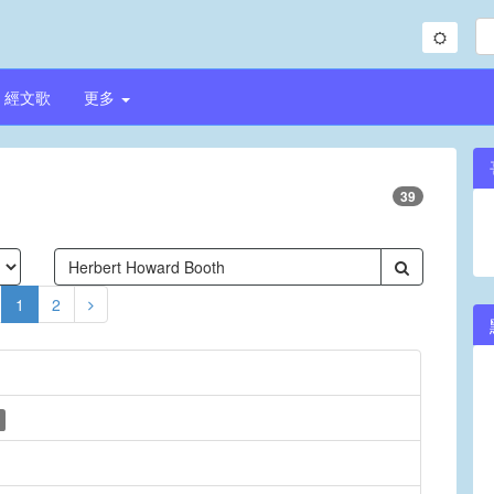
經文歌
更多
39
1
2