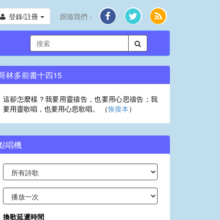
登錄/註冊
跟隨我們：
哥林多前書十四15
這卻怎麼樣？我要用靈禱告，也要用心思禱告；我
要用靈歌唱，也要用心思歌唱。 （
恢復本
）
點唱機
換歌延遲時間