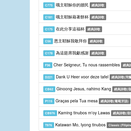
哦主耶穌你的贖民
C775
經典詩歌
哦主耶穌藉著餅杯
C181
經典詩歌
在此分享這福杯
C175
經典詩歌
恩主耶穌我敬拜你
C56
經典詩歌
為這筵席我獻感謝
C178
經典詩歌
Cher Seigneur, Tu nous rassembles
F36
經典詩
Dank U Heer voor deze tafel
D221
經典詩歌(菏蘭
Ginoong Jesus, nahimo Kang
CB62
經典詩歌(宿
Graças pela Tua mesa
P115
經典詩歌(葡萄牙語)
Kaming tinubos m'oy Lawas
CB976
經典詩歌(宿
Katawan Mo, Iyong tinubos
T976
Classic (Filipin