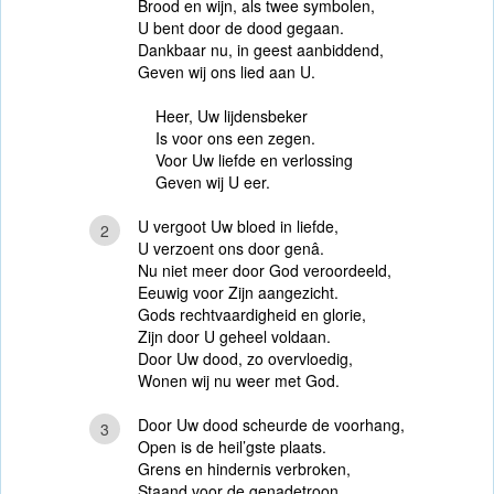
Brood en wijn, als twee symbolen,
U bent door de dood gegaan.
Dankbaar nu, in geest aanbiddend,
Geven wij ons lied aan U.
Heer, Uw lijdensbeker
Is voor ons een zegen.
Voor Uw liefde en verlossing
Geven wij U eer.
U vergoot Uw bloed in liefde,
2
U verzoent ons door genâ.
Nu niet meer door God veroordeeld,
Eeuwig voor Zijn aangezicht.
Gods rechtvaardigheid en glorie,
Zijn door U geheel voldaan.
Door Uw dood, zo overvloedig,
Wonen wij nu weer met God.
Door Uw dood scheurde de voorhang,
3
Open is de heil’gste plaats.
Grens en hindernis verbroken,
Staand voor de genadetroon.