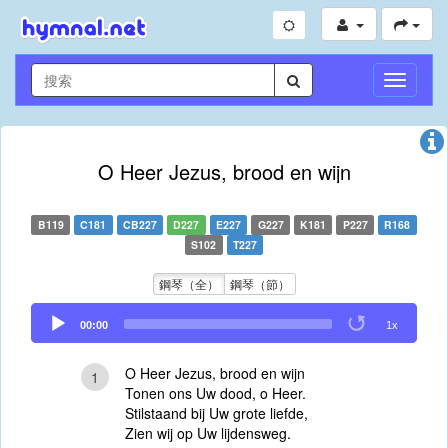
切
換
導
航
O Heer Jezus, brood en wijn
B119
C181
CB227
D227
E227
G227
K181
P227
R168
S102
T227
鋼琴（全）
鋼琴（節）
Audio
00:00
1x
Player
O Heer Jezus, brood en wijn
1
Tonen ons Uw dood, o Heer.
Stilstaand bij Uw grote liefde,
Zien wij op Uw lijdensweg.