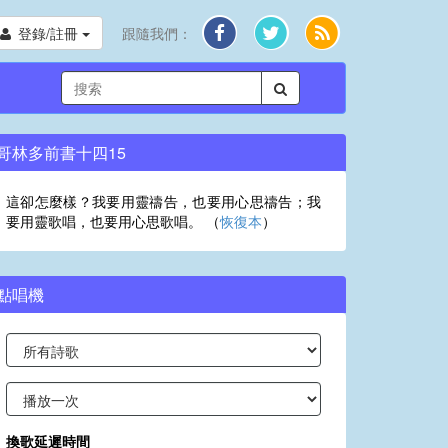
登錄/註冊
跟隨我們：
哥林多前書十四15
這卻怎麼樣？我要用靈禱告，也要用心思禱告；我
要用靈歌唱，也要用心思歌唱。 （
恢復本
）
點唱機
換歌延遲時間