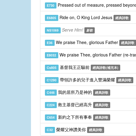
Pressed out of measure, pressed beyond
E730
Ride on, O King Lord Jesus
E6805
經典詩歌
Serve Him!
NS1069
新歌
We praise Thee, glorious Father
E36
經典詩歌
We praise Thee, glorious Father (re-tra
E8032
基督我王正驅前
Cs805
經典詩歌(補充本)
帶領許多的兒子進入豐滿榮耀
C1290
經典詩歌
我的居所乃是神的
C446
經典詩歌
救主基督已經高升
C224
經典詩歌
新約之下所有事奉
C654
經典詩歌
榮耀父神讚美你
C32
經典詩歌