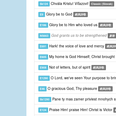
Chvála Kristu! Víťazovi!
Sk124
Classic (Slovak)
Glory be to God
E9
經典詩歌
Glory be to Him who loved us
E186
經典詩歌
God grants us to be strengthened
NS663
新歌
Hark! the voice of love and mercy
E691
經典詩
My home is God Himself; Christ brought
E605
Not of letters, but of spirit
E908
經典詩歌
O Lord, we've seen Your purpose to bri
E1290
O gracious God, Thy pleasure
E46
經典詩歌
Pane ty mas zamer priviest mnohych 
Sk1290
Praise Him! praise Him! Christ is Victor
E124