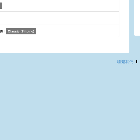
)
wan
Classic (Filipino)
聯繫我們