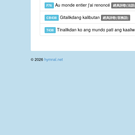
Au monde entier j'ai renoncé
F76
經典詩歌(法語
Gitalikdang kalibutan
CB438
經典詩歌(宿務語)
Tinalikdan ko ang mundo pati ang kaali
T438
© 2026
hymnal.net