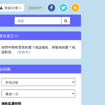
登錄/註冊
跟隨我們：
雅各書五13
你們中間有受苦的麼？他該禱告。有愉快的麼？他
該歌頌。 （
恢復本
）
點唱機
換歌延遲時間