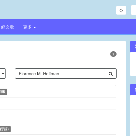
經文歌
更多
7
詩歌
萄牙語)