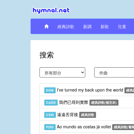
經典詩歌
新調
新歌
兒童
搜索
I've turned my back upon the world
E438
經典
我們已尋到實際
Cs520
經典詩歌(補充本)
遠遠丟背後
C335
經典詩歌
Ao mundo as costas já voltei
P203
經典詩歌(葡