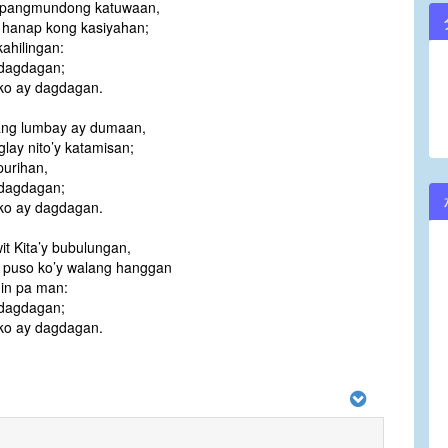
 pangmundong katuwaan,
 hanap kong kasiyahan;
ahilingan:
 dagdagan;
 ko ay dagdagan.
ng lumbay ay dumaan,
glay nito’y katamisan;
purihan,
 dagdagan;
 ko ay dagdagan.
it Kita’y bubulungan,
 puso ko’y walang hanggan
in pa man:
 dagdagan;
 ko ay dagdagan.