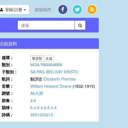
登錄/註冊
跟隨我們：
詳細資料
循環：
整首歌
永遠
類別：
MGA PANANABIK
子類別：
SA PAG-IBIG KAY KRISTO
歌詞：
翻譯從
Elizabeth Prentiss
音樂：
William Howard Doane
(1832-1915)
調號：
Ab大調
節奏：
4/4
韻律：
6.4.6.4.6.6.4.4.
詩碼：
5651233212