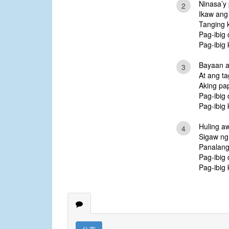
Ninasa’y
2
Ikaw ang
Tanging k
Pag-ibig
Pag-ibig
Bayaan a
3
At ang ta
Aking pa
Pag-ibig
Pag-ibig
Huling aw
4
Sigaw ng
Panalang
Pag-ibig
Pag-ibig