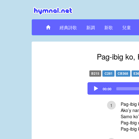
經典詩歌
新調
新歌
兒童
Pag-ibig ko,
B215
C281
CB368
E3
Audio
00:00
Player
Pag-ibig
1
Ako’y na
Samo ko’
Pag-ibig
Pag-ibig