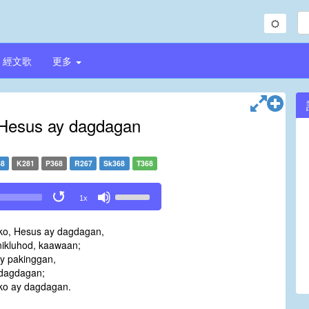
經文歌
更多
 Hesus ay dagdagan
68
K281
P368
R267
Sk368
T368
Use
1x
Up/Down
Arrow
 ko, Hesus ay dagdagan,
keys
nikluhod, kaawaan;
to
y pakinggan,
increase
 dagdagan;
or
 ko ay dagdagan.
decrease
volume.