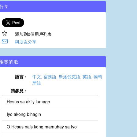
分享
添加到0個用戶列表
與朋友分享
相關的歌
語言：
中文
,
宿務語
,
斯洛伐克語
,
英語
,
葡萄
牙語
請參見：
Hesus sa aki’y lumago
Iyo akong bihagin
O Hesus nais kong mamuhay sa Iyo