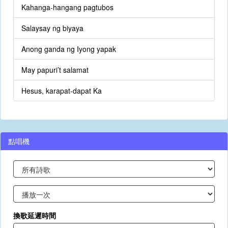
Kahanga-hangang pagtubos
Salaysay ng biyaya
Anong ganda ng Iyong yapak
May papuri’t salamat
Hesus, karapat-dapat Ka
點唱機
換歌延遲時間