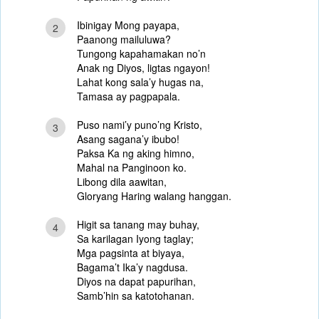
Ibinigay Mong payapa,
2
Paanong mailuluwa?
Tungong kapahamakan no’n
Anak ng Diyos, ligtas ngayon!
Lahat kong sala’y hugas na,
Tamasa ay pagpapala.
Puso nami’y puno’ng Kristo,
3
Asang sagana’y ibubo!
Paksa Ka ng aking himno,
Mahal na Panginoon ko.
Libong dila aawitan,
Gloryang Haring walang hanggan.
Higit sa tanang may buhay,
4
Sa karilagan Iyong taglay;
Mga pagsinta at biyaya,
Bagama’t Ika’y nagdusa.
Diyos na dapat papurihan,
Samb’hin sa katotohanan.