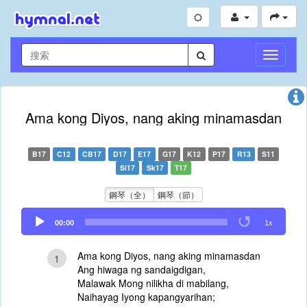
切
換
導
航
Ama kong Diyos, nang aking minamasdan
B17
C12
CB17
D17
E17
G17
K12
P17
R13
S11
Si17
Sk17
T17
鋼琴（全）
鋼琴（節）
Audio
00:00
1x
Player
Ama kong Diyos, nang aking minamasdan
1
Ang hiwaga ng sandaigdigan,
Malawak Mong nilikha di mabilang,
Naihayag Iyong kapangyarihan;