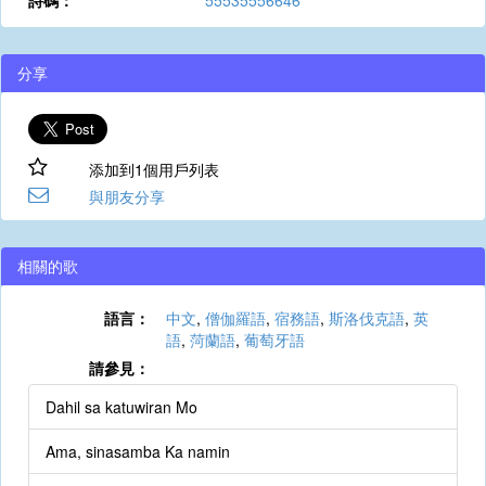
詩碼：
55535556646
分享
添加到1個用戶列表
與朋友分享
相關的歌
語言：
中文
,
僧伽羅語
,
宿務語
,
斯洛伐克語
,
英
語
,
菏蘭語
,
葡萄牙語
請參見：
Dahil sa katuwiran Mo
Ama, sinasamba Ka namin