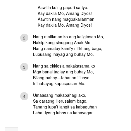
Aawitin ko’ng papuri sa Iyo:
Kay dakila Mo, Amang Diyos!
Aawitin nang magpakailanman;
Kay dakila Mo, Amang Diyos!
Nang matikman ko ang kaligtasan Mo,
2
Naisip kong sinugong Anak Mo;
Nang namatay kami’y nilikhang bago,
Lubusang ihayag ang buhay Mo.
Nang sa ekklesia nakakasama ko
3
Mga banal taglay ang buhay Mo,
Bilang bahay—tahanan itinayo
Inihahayag kapuspusan Mo.
Umaasang makabahagi ako,
4
Sa darating Herusalem bago,
Tanang lupa’t langit sa kabaguhan
Lahat Iyong lubos na kahayagan.