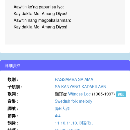
Aawitin ko’ng papuri sa Iyo:
Kay dakila Mo, Amang Diyos!
Aawitin nang magpakailanman;
Kay dakila Mo, Amang Diyos!
詳細資料
類別：
PAGSAMBA SA AMA
子類別：
SA KANYANG KADAKILAAN
歌詞：
翻譯從
Witness Lee
(1905-1997)
傳記
音樂：
Swedish folk melody
調號：
降B大調
節奏：
4/4
韻律：
11.10.11.10. 與副歌。