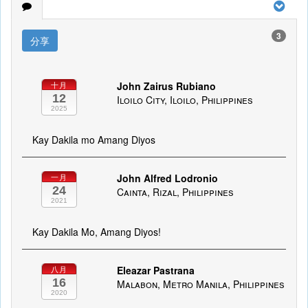
3
分享
John Zairus Rubiano
十月
12
Iloilo City, Iloilo, Philippines
2025
Kay Dakila mo Amang Diyos
John Alfred Lodronio
一月
24
Cainta, Rizal, Philippines
2021
Kay Dakila Mo, Amang Diyos!
Eleazar Pastrana
八月
16
Malabon, Metro Manila, Philippines
2020