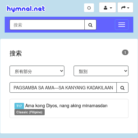
切
換
導
航
搜索
1
Ama kong Diyos, nang aking minamasdan
T17
Classic (Filipino)