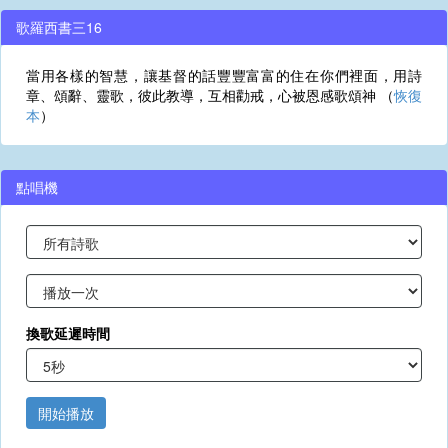
歌羅西書三16
當用各樣的智慧，讓基督的話豐豐富富的住在你們裡面，用詩
章、頌辭、靈歌，彼此教導，互相勸戒，心被恩感歌頌神 （
恢復
本
）
點唱機
換歌延遲時間
開始播放