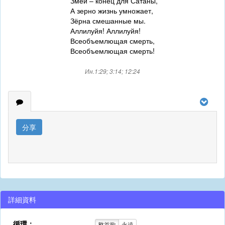
Змей – конец для Сатаны,
А зерно жизнь умножает,
Зёрна смешанные мы.
Аллилуйя! Аллилуйя!
Всеобъемлющая смерть,
Всеобъемлющая смерть!
Ин.1:29; 3:14; 12:24
分享
詳細資料
循環：
整首歌
永遠