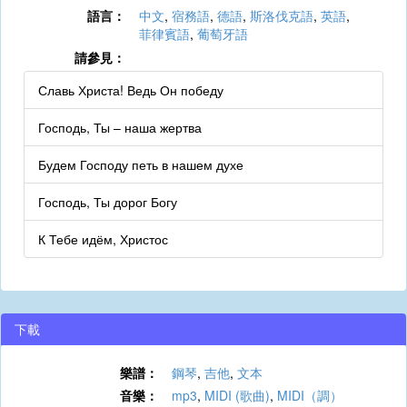
語言：
中文
,
宿務語
,
德語
,
斯洛伐克語
,
英語
,
菲律賓語
,
葡萄牙語
請參見：
Славь Христа! Ведь Он победу
Господь, Ты – наша жертва
Будем Господу петь в нашем духе
Господь, Ты дорог Богу
К Тебе идём, Христос
下載
樂譜：
鋼琴
,
吉他
,
文本
音樂：
mp3
,
MIDI (歌曲)
,
MIDI（調）