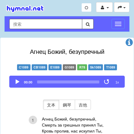
切
換
導
航
Агнец Божий, безупречный
C1089
CB1089
E1089
G1089
R78
Sk1089
T1089
Audio
00:00
1x
Player
文本
鋼琴
吉他
Агнец Божий, безупречный,
1
Смерть за грешных принял Ты,
Кровь пролив, нас искупил Ты,