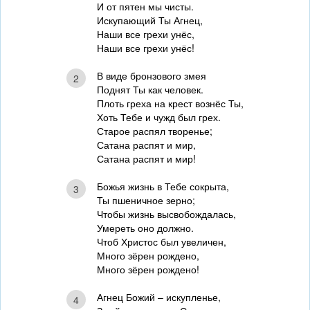
И от пятен мы чисты.
Искупающий Ты Агнец,
Наши все грехи унёс,
Наши все грехи унёс!
В виде бронзового змея
2
Поднят Ты как человек.
Плоть греха на крест вознёс Ты,
Хоть Тебе и чужд был грех.
Старое распял творенье;
Сатана распят и мир,
Сатана распят и мир!
Божья жизнь в Тебе сокрыта,
3
Ты пшеничное зерно;
Чтобы жизнь высвобождалась,
Умереть оно должно.
Чтоб Христос был увеличен,
Много зёрен рождено,
Много зёрен рождено!
Агнец Божий – искупленье,
4