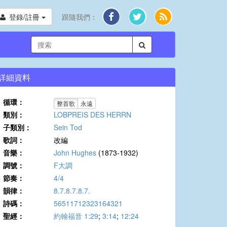
登錄/註冊
跟隨我們：
詳細資料
循環：
整首歌
永遠
類別：
LOBPREIS DES HERRN
子類別：
Sein Tod
歌詞：
改編
音樂：
John Hughes
(1873-1932)
調號：
F大調
節奏：
4/4
韻律：
8.7.8.7.8.7.
詩碼：
56511712323164321
聖經：
約翰福音 1:29
;
3:14
;
12:24