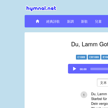
經典詩歌
新調
新歌
兒童
Du, Lamm Gott
C1089
CB1089
E10
Audio
00:00
Player
文本
Du, Lamm G
1
Starbst für
Dein vergos