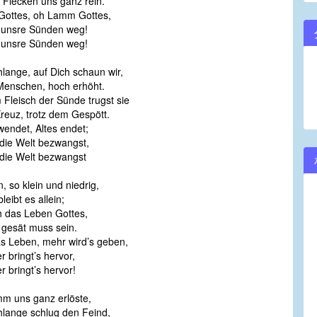
Flecken uns ganz rein.
ottes, oh Lamm Gottes,
 unsre Sünden weg!
 unsre Sünden weg!
lange, auf Dich schaun wir,
enschen, hoch erhöht.
 Fleisch der Sünde trugst sie
Kreuz, trotz dem Gespött.
wendet, Altes endet;
die Welt bezwangst,
die Welt bezwangst
 so klein und niedrig,
eibt es allein;
ch das Leben Gottes,
 gesät muss sein.
as Leben, mehr wird’s geben,
r bringt’s hervor,
r bringt’s hervor!
m uns ganz erlöste,
lange schlug den Feind,