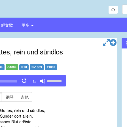
經文歌
更多
es, rein und sündlos
89
G1089
R78
Sk1089
T1089
Use
1x
Up/Down
Arrow
keys
鋼琴
吉他
to
increase
ottes, rein und sündlos,
or
 Sünder dort allein.
decrease
snes Blut erlöste,
volume.