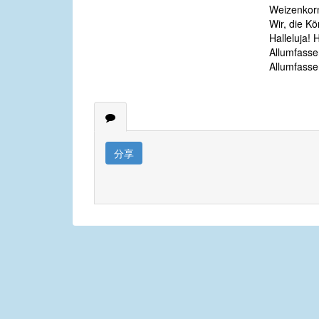
Weizenkorn
Wir, die Kö
Halleluja! H
Allumfasse
Allumfasse
分享