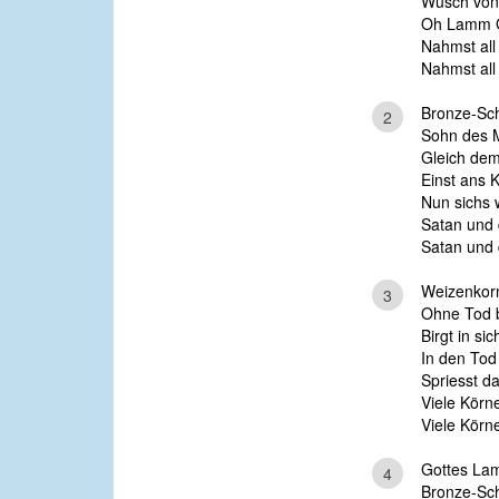
Wusch von 
Oh Lamm G
Nahmst all
Nahmst all
Bronze-Sch
2
Sohn des M
Gleich dem
Einst ans 
Nun sichs 
Satan und 
Satan und 
Weizenkorn,
3
Ohne Tod bl
Birgt in si
In den Tod
Spriesst d
Viele Körne
Viele Körne
Gottes Lam
4
Bronze-Sch