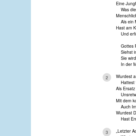
Eine Jungf
Was die S
Menschlic
Als ein M
Hast am K
Und erfül
Gottes 
Siehst 
Sie wird
In der M
Wurdest a
2
Hattest te
Als Ersatz
Unsretwe
Mit dem k
Auch Imm
Wurdest D
Hast Erre
„Letzter A
3