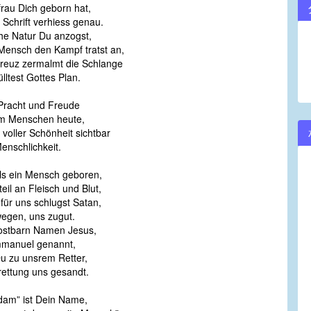
rau Dich geborn hat,
volume.
chrift verhiess genau.
he Natur Du anzogst,
ensch den Kampf tratst an,
reuz zermalmt die Schlange
ltest Gottes Plan.
Pracht und Freude
im Menschen heute,
 voller Schönheit sichtbar
enschlichkeit.
ls ein Mensch geboren,
il an Fleisch und Blut,
 für uns schlugst Satan,
gen, uns zugut.
ostbarn Namen Jesus,
anuel genannt,
u zu unsrem Retter,
ttung uns gesandt.
dam” ist Dein Name,