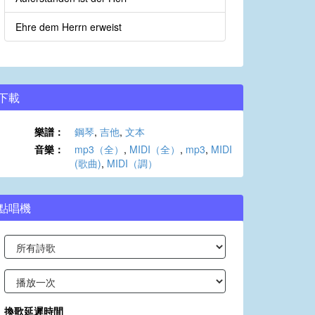
Ehre dem Herrn erweist
下載
樂譜：
鋼琴
,
吉他
,
文本
音樂：
mp3（全）
,
MIDI（全）
,
mp3
,
MIDI
(歌曲)
,
MIDI（調）
點唱機
換歌延遲時間