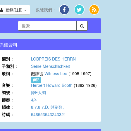
登錄/註冊
跟隨我們：
詳細資料
類別：
LOBPREIS DES HERRN
子類別：
Seine Menschlichkeit
歌詞：
翻譯從
Witness Lee
(1905-1997)
傳記
音樂：
Herbert Howard Booth
(1862-1926)
調號：
降E大調
節奏：
4/4
韻律：
8.7.8.7.D. 與副歌。
詩碼：
546553543243321