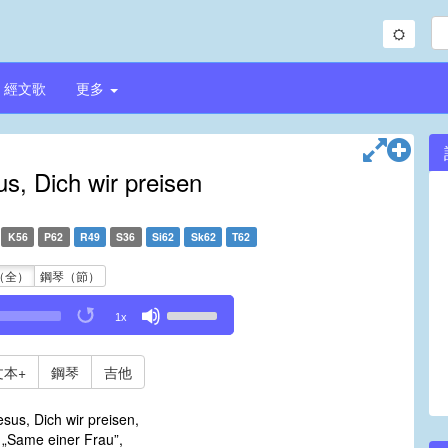
經文歌
更多
s, Dich wir preisen
K56
P62
R49
S36
Si62
Sk62
T62
（全）
鋼琴（節）
Use
1x
Up/Down
Arrow
keys
文本+
鋼琴
吉他
to
increase
sus, Dich wir preisen,
or
„Same einer Frau”,
decrease