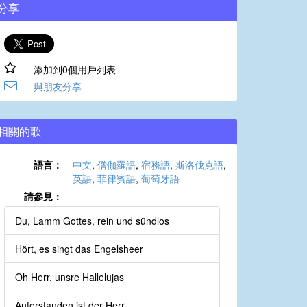
分享
添加到0個用戶列表
與朋友分享
相關的歌
語言：
中文
,
僧伽羅語
,
宿務語
,
斯洛伐克語
,
英語
,
菲律賓語
,
葡萄牙語
請參見：
Du, Lamm Gottes, rein und sündlos
Hört, es singt das Engelsheer
Oh Herr, unsre Hallelujas
Auferstanden ist der Herr