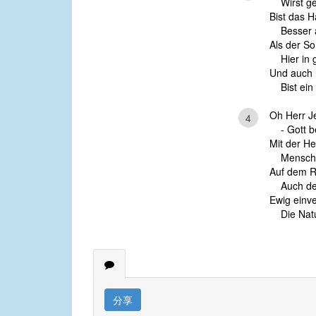
Wirst gen
Bist das 
Besser al
Als der S
Hier in g
Und auch 
Bist ein 
Oh Herr J
4
- Gott be
Mit der He
Mensch bl
Auf dem Ri
Auch der
Ewig einver
Die Natur
分享