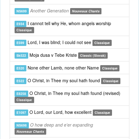
Another Generation
NS699
Nouveaux Chants
I cannot tell why He, whom angels worship
E934
Classique
Lord, I was blind; I could not see
E599
Classique
Moja dusa v Tebe Kriste
Sk522
Classic (Slovak)
None other Lamb, none other Name
E520
Classique
O Christ, in Thee my soul hath found
E522
Classique
O Christ, in Thee my soul hath found (revised)
E8258
Classique
O Lord, our Lord, how excellent
E1097
Classique
O how deep and e'er expanding
NS698
Nouveaux Chants