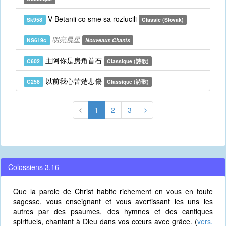
V Betanii co sme sa rozlucili
Sk958
Classic (Slovak)
明亮晨星
NS619c
Nouveaux Chants
主阿你是房角首石
C602
Classique (詩歌)
以前我心苦楚悲傷
C258
Classique (詩歌)
1
2
3
Colossiens 3.16
Que la parole de Christ habite richement en vous en toute
sagesse, vous enseignant et vous avertissant les uns les
autres par des psaumes, des hymnes et des cantiques
spirituels, chantant à Dieu dans vos cœurs avec grâce. (
vers.