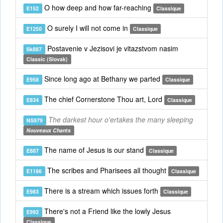
O how deep and how far-reaching
E152
Classique
O surely I will not come in
E1250
Classique
Postavenie v Jezisovi je vitazstvom nasim
Sk887
Classic (Slovak)
Since long ago at Bethany we parted
E958
Classique
The chief Cornerstone Thou art, Lord
E834
Classique
The darkest hour o'ertakes the many sleeping
NS979
Nouveaux Chants
The name of Jesus is our stand
E887
Classique
The scribes and Pharisees all thought
E1186
Classique
There is a stream which issues forth
E983
Classique
There's not a Friend like the lowly Jesus
E992
Classique