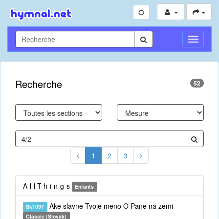
Toggle
Navigati
Recherche
52
1
2
3
A-l-l T-h-i-n-g-s
Enfants
Ake slavne Tvoje meno O Pane na zemi
Sk1097
Classic (Slovak)