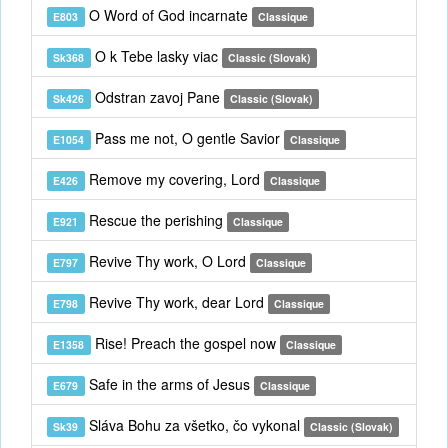
O Word of God incarnate
E803
Classique
O k Tebe lasky viac
Sk368
Classic (Slovak)
Odstran zavoj Pane
Sk426
Classic (Slovak)
Pass me not, O gentle Savior
E1054
Classique
Remove my covering, Lord
E426
Classique
Rescue the perishing
E921
Classique
Revive Thy work, O Lord
E797
Classique
Revive Thy work, dear Lord
E798
Classique
Rise! Preach the gospel now
E1358
Classique
Safe in the arms of Jesus
E679
Classique
Sláva Bohu za všetko, čo vykonal
Sk39
Classic (Slovak)