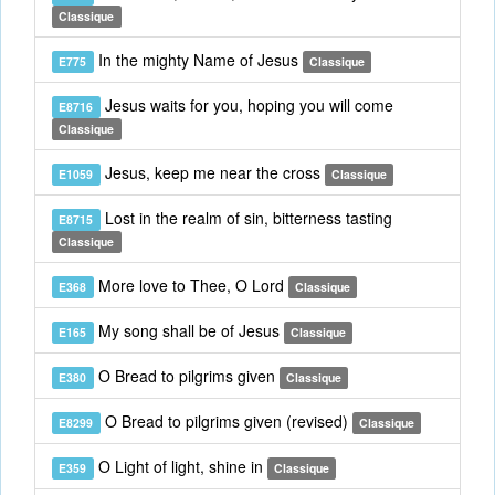
Classique
In the mighty Name of Jesus
E775
Classique
Jesus waits for you, hoping you will come
E8716
Classique
Jesus, keep me near the cross
E1059
Classique
Lost in the realm of sin, bitterness tasting
E8715
Classique
More love to Thee, O Lord
E368
Classique
My song shall be of Jesus
E165
Classique
O Bread to pilgrims given
E380
Classique
O Bread to pilgrims given (revised)
E8299
Classique
O Light of light, shine in
E359
Classique