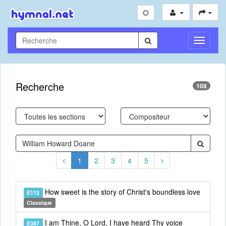
Toggle
Navigati
Recherche
108
1
2
3
4
5
How sweet is the story of Christ's boundless love
E112
Classique
I am Thine, O Lord, I have heard Thy voice
E387