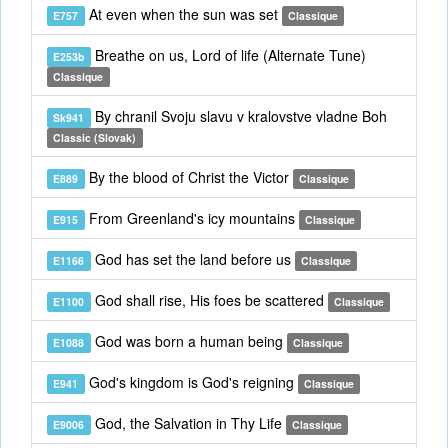
At even when the sun was set
E757
Classique
Breathe on us, Lord of life (Alternate Tune)
E253b
Classique
By chranil Svoju slavu v kralovstve vladne Boh
Sk941
Classic (Slovak)
By the blood of Christ the Victor
E889
Classique
From Greenland's icy mountains
E915
Classique
God has set the land before us
E1166
Classique
God shall rise, His foes be scattered
E1100
Classique
God was born a human being
E1088
Classique
God's kingdom is God's reigning
E941
Classique
God, the Salvation in Thy Life
E9006
Classique