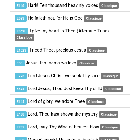
Hark! Ten thousand heav'nly voices
E149
Classique
He faileth not, for He is God
E693
Classique
I give my heart to Thee (Alternate Tune)
E543b
Classique
I need Thee, precious Jesus
E1023
Classique
Jesus! that name we love
E65
Classique
Lord Jesus Christ, we seek Thy face
E773
Classique
Lord Jesus, Thou dost keep Thy child
E574
Classique
Lord of glory, we adore Thee
E144
Classique
Lord, Thou hast shown the mystery
E488
Classique
Lord, may Thy Wind of heaven blow
E257
Classique
Master, speak! Thy servant heareth
E808
Classique