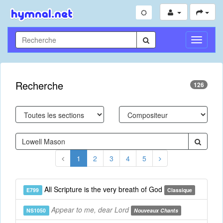
Toggle
Navigati
Recherche
126
1
2
3
4
5
All Scripture is the very breath of God
E799
Classique
Appear to me, dear Lord
NS1050
Nouveaux Chants