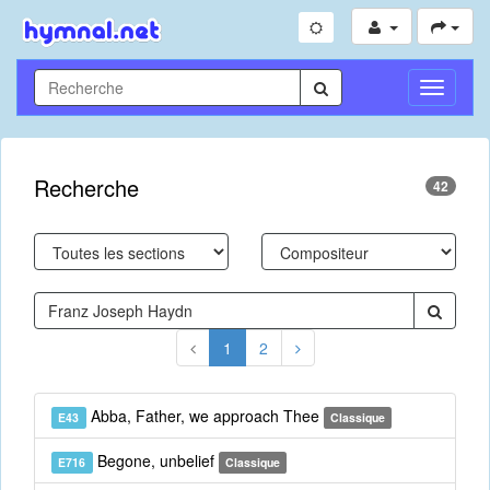
Toggle
Navigati
Recherche
42
1
2
Abba, Father, we approach Thee
E43
Classique
Begone, unbelief
E716
Classique