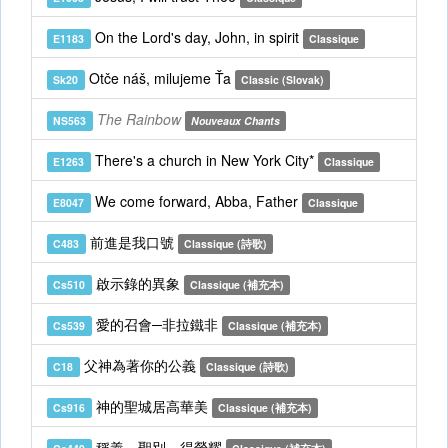
On the Lord's day, John, in spirit
E1183
Classique
Otče náš, milujeme Ťa
Sk20
Classic (Slovak)
The Rainbow
NS563
Nouveaux Chants
There's a church in New York City*
E1263
Classique
We come forward, Abba, Father
E8047
Classique
前進是我口號
C483
Classique (詩歌)
啟示錄的異象
Cs510
Classique (補充本)
愛的召會─非拉鐵非
Cs539
Classique (補充本)
父神為著你的公義
C18
Classique (詩歌)
神的聖城居高華美
Cs916
Classique (補充本)
稱義，聖別，得榮耀