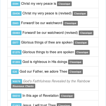
Christ my very peace is
E594
Classique
Christ my very peace is (revised)
E8436
Classique
Forward! be our watchword
E663
Classique
Forward! be our watchword (revised)
E8483
Classique
Glorious things of thee are spoken
E977
Classique
Glorious things to thee are spoken
E1275
Classique
God is righteous in His doings
E1203
Classique
God our Father, we adore Thee
E20
Classique
God's Faithfulness Revealed by the Rainbow
NS578
Nouveaux Chants
In this age of Revelation
E6510
Classique
Jesus, I will trust Thee
E1063
Classique