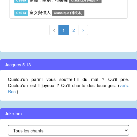
Cs449
Classique (補充本)
童女與僕人
Cs913
Classique (補充本)
1
2
Jacques 5.13
Quelqu’un parmi vous souffre-t-il du mal ? Qu’il prie.
Quelqu’un est-il joyeux ? Qu’il chante des louanges. (
vers.
Rec.
)
Juke-box