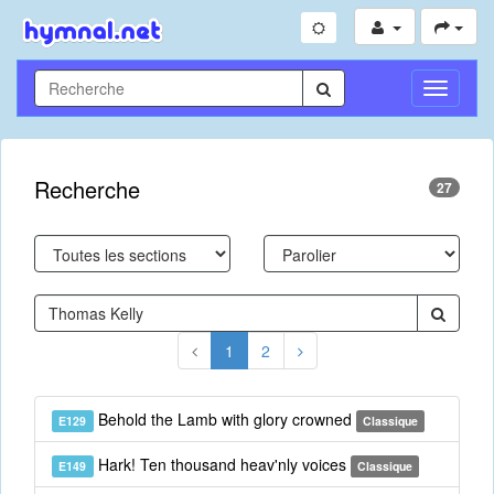
Toggle
Navigati
Recherche
27
1
2
Behold the Lamb with glory crowned
E129
Classique
Hark! Ten thousand heav'nly voices
E149
Classique