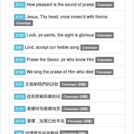
How pleasant is the sound of praise
E113
Classique
Jesus, Thy head, once crown'd with thorns
E141
Classique
Look, ye saints, the sight is glorious
E140
Classique
Lord, accept our feeble song
E90
Classique
Praise the Savior, ye who know Him
E161
Classique
We sing the praise of Him who died
E102
Classique
主接納我們的詩歌
C73
Classique (詩歌)
從前那戴荊棘的頭
C118
Classique (詩歌)
看哪何等榮耀情景
C121
Classique (詩歌)
看哪，冠冕已给羊羔
C114
Classique (詩歌)
頌讚聲音何等難得
C98
Classique (詩歌)