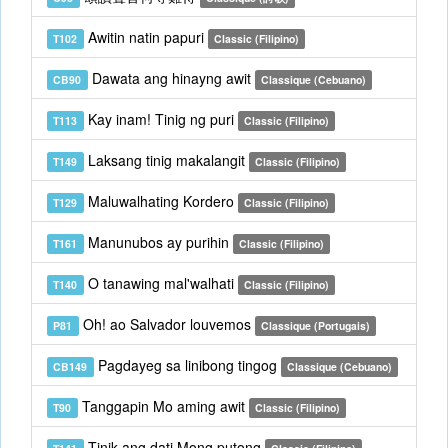
Awitin natin papuri
T102
Classic (Filipino)
Dawata ang hinayng awit
CB90
Classique (Cebuano)
Kay inam! Tinig ng puri
T113
Classic (Filipino)
Laksang tinig makalangit
T149
Classic (Filipino)
Maluwalhating Kordero
T129
Classic (Filipino)
Manunubos ay purihin
T161
Classic (Filipino)
O tanawing mal'walhati
T140
Classic (Filipino)
Oh! ao Salvador louvemos
P81
Classique (Portugais)
Pagdayeg sa linibong tingog
CB149
Classique (Cebuano)
Tanggapin Mo aming awit
T90
Classic (Filipino)
Tinik ang dati Mong putong