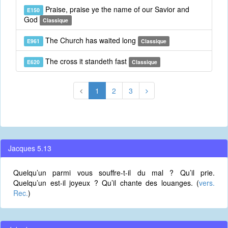
Praise, praise ye the name of our Savior and
E150
God
Classique
The Church has waited long
E961
Classique
The cross it standeth fast
E620
Classique
1
2
3
Jacques 5.13
Quelqu’un parmi vous souffre-t-il du mal ? Qu’il prie.
Quelqu’un est-il joyeux ? Qu’il chante des louanges. (
vers.
Rec.
)