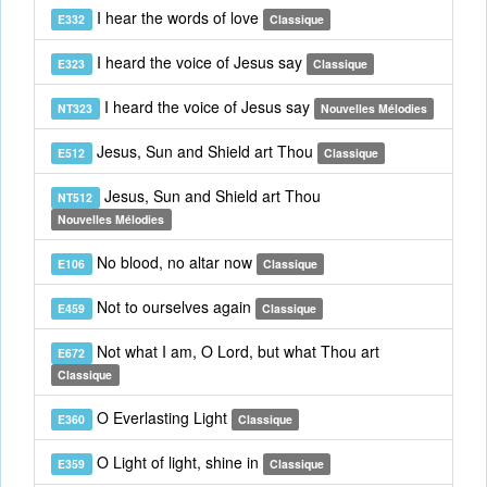
I hear the words of love
E332
Classique
I heard the voice of Jesus say
E323
Classique
I heard the voice of Jesus say
NT323
Nouvelles Mélodies
Jesus, Sun and Shield art Thou
E512
Classique
Jesus, Sun and Shield art Thou
NT512
Nouvelles Mélodies
No blood, no altar now
E106
Classique
Not to ourselves again
E459
Classique
Not what I am, O Lord, but what Thou art
E672
Classique
O Everlasting Light
E360
Classique
O Light of light, shine in
E359
Classique