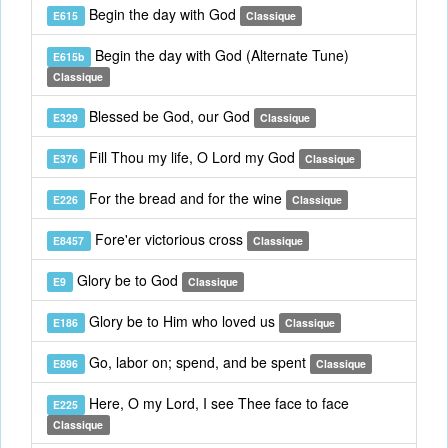
Begin the day with God
E615
Classique
Begin the day with God (Alternate Tune)
E615b
Classique
Blessed be God, our God
E329
Classique
Fill Thou my life, O Lord my God
E376
Classique
For the bread and for the wine
E226
Classique
Fore'er victorious cross
E8457
Classique
Glory be to God
E9
Classique
Glory be to Him who loved us
E186
Classique
Go, labor on; spend, and be spent
E896
Classique
Here, O my Lord, I see Thee face to face
E225
Classique