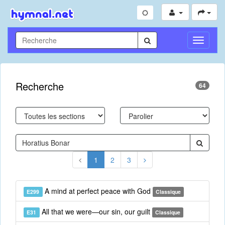
Toggle
Navigati
Recherche
64
1
2
3
A mind at perfect peace with God
E299
Classique
All that we were—our sin, our guilt
E31
Classique