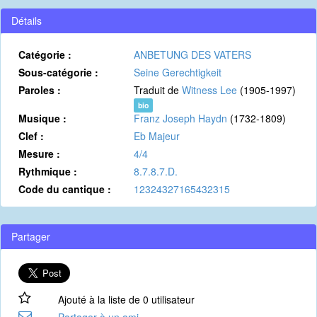
Détails
Catégorie :
ANBETUNG DES VATERS
Sous-catégorie :
Seine Gerechtigkeit
Paroles :
Traduit de
Witness Lee
(1905-1997)
bio
Musique :
Franz Joseph Haydn
(1732-1809)
Clef :
Eb Majeur
Mesure :
4/4
Rythmique :
8.7.8.7.D.
Code du cantique :
12324327165432315
Partager
Ajouté à la liste de 0 utilisateur