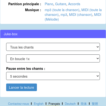
Partition principale :
Piano
,
Guitare
,
Accords
Musique :
mp3 (toute la chanson)
,
MIDI (toute la
chanson)
,
mp3
,
MIDI (chanson)
,
MIDI
(Mélodie)
Juke-box
Pause entre les chants :
Lancer la lecture
Contactez-nous
English
Français
Deutsch
简体
繁體