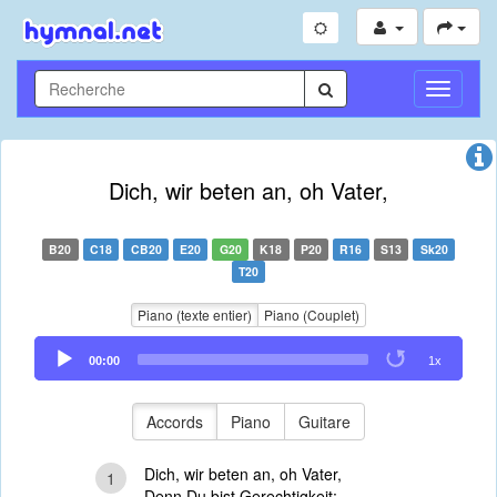
Toggle
Navigati
Dich, wir beten an, oh Vater,
B20
C18
CB20
E20
G20
K18
P20
R16
S13
Sk20
T20
Piano (texte entier)
Piano (Couplet)
Audio
00:00
1x
Player
Accords
Piano
Guitare
Dich, wir beten an, oh Vater,
1
Denn Du bist Gerechtigkeit;