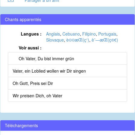
Partager à un ami
Chants apparentés
Langues :
Anglais
,
Cebuano
,
Filipino
,
Portugais
,
Slovaque
,
è©©æ­Œ(ç¹)
,
è¯—æ­Œ(ç®€)
Voir aussi :
Oh Vater, Du bist immer grün
Vater, ein Loblied wollen wir Dir singen
Oh Gott, Preis sei Dir
Wir preisen Dich, oh Vater
Téléchargements