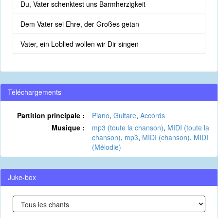
Du, Vater schenktest uns Barmherzigkeit
Dem Vater sei Ehre, der Großes getan
Vater, ein Loblied wollen wir Dir singen
Téléchargements
Partition principale :
Piano
,
Guitare
,
Accords
Musique :
mp3 (toute la chanson)
,
MIDI (toute la
chanson)
,
mp3
,
MIDI (chanson)
,
MIDI
(Mélodie)
Juke-box