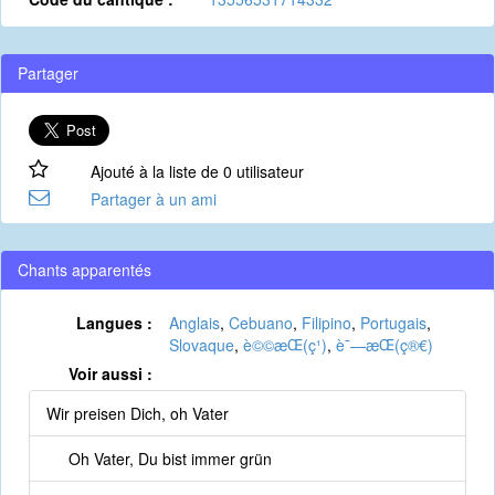
Partager
Ajouté à la liste de 0 utilisateur
Partager à un ami
Chants apparentés
Langues :
Anglais
,
Cebuano
,
Filipino
,
Portugais
,
Slovaque
,
è©©æ­Œ(ç¹)
,
è¯—æ­Œ(ç®€)
Voir aussi :
Wir preisen Dich, oh Vater
Oh Vater, Du bist immer grün