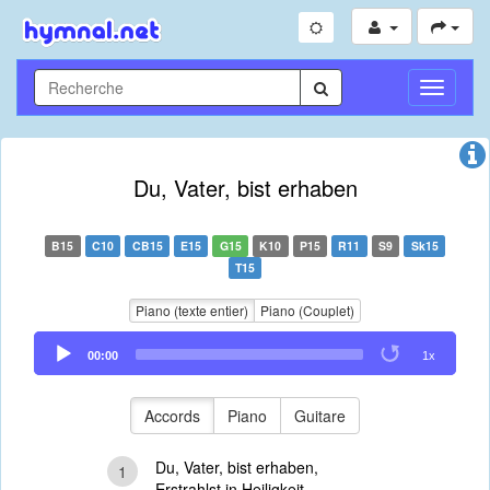
Toggle
Navigati
Du, Vater, bist erhaben
B15
C10
CB15
E15
G15
K10
P15
R11
S9
Sk15
T15
Piano (texte entier)
Piano (Couplet)
Audio
00:00
1x
Player
Accords
Piano
Guitare
Du, Vater, bist erhaben,
1
Erstrahlst in Heiligkeit,