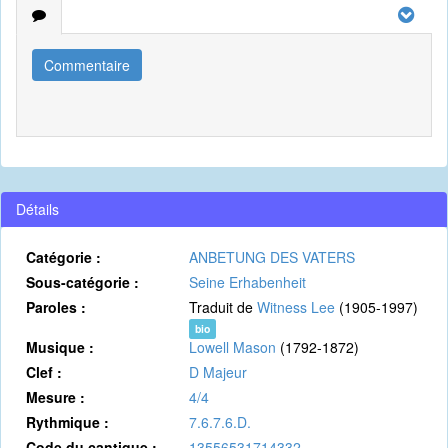
Commentaire
Détails
Catégorie :
ANBETUNG DES VATERS
Sous-catégorie :
Seine Erhabenheit
Paroles :
Traduit de
Witness Lee
(1905-1997)
bio
Musique :
Lowell Mason
(1792-1872)
Clef :
D Majeur
Mesure :
4/4
Rythmique :
7.6.7.6.D.
Code du cantique :
13556531714332