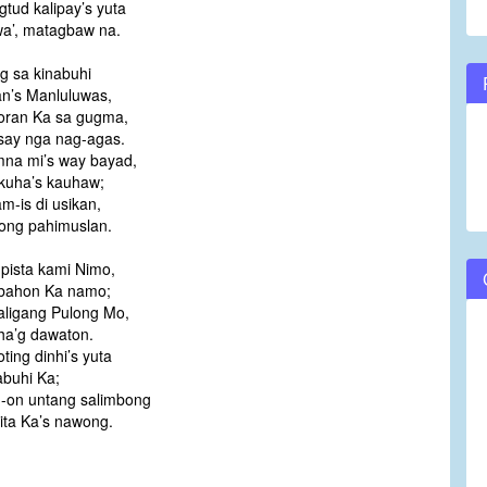
tud kalipay’s yuta
a’, matagbaw na.
g sa kinabuhi
an’s Manluluwas,
oran Ka sa gugma,
say nga nag-agas.
mna mi’s way bayad,
kuha’s kauhaw;
m-is di usikan,
ong pahimuslan.
pista kami Nimo,
bahon Ka namo;
aligang Pulong Mo,
ha’g dawaton.
ting dinhi’s yuta
abuhi Ka;
-on untang salimbong
ita Ka’s nawong.