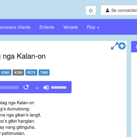
Se connecter/
ouveaux chants
Enfants
Versets
Plus
 nga Kalan-on
E380
K299
R273
T380
Use
1x
Up/Down
Arrow
atag nga Kalan-on
keys
ng’s dumuloong;
to
a nga gikan’s langit,
increase
o’s gikin’hanglan;
or
ay nang gitinguha,
decrease
w pahimuslan,
volume.