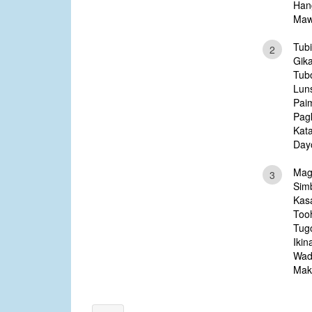
Hang
Maw
Tubi
2
Gik
Tub
Lun
Pai
Pag
Kata
Day
Mag
3
Sim
Kas
Too
Tugo
Ikin
Wad
Mak