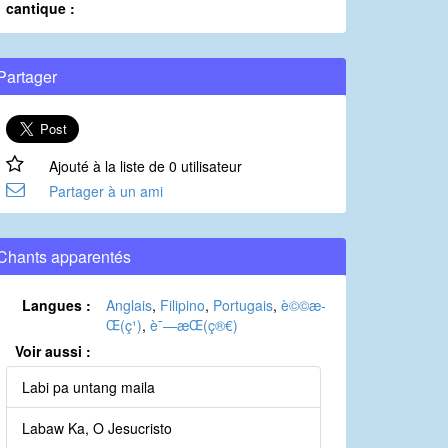
cantique :
Partager
Ajouté à la liste de 0 utilisateur
Partager à un ami
Chants apparentés
Langues :
Anglais
,
Filipino
,
Portugais
,
è©©æ­
Œ(ç¹)
,
è¯—æ­Œ(ç®€)
Voir aussi :
Labi pa untang maila
Labaw Ka, O Jesucristo