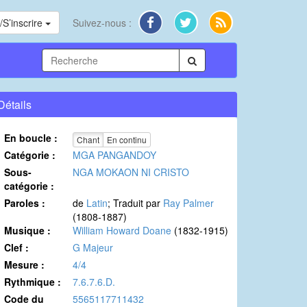
S’inscrire
Suivez-nous :
Détails
En boucle :
Chant
En continu
Catégorie :
MGA PANGANDOY
Sous-
NGA MOKAON NI CRISTO
catégorie :
Paroles :
de
Latin
; Traduit par
Ray Palmer
(1808-1887)
Musique :
William Howard Doane
(1832-1915)
Clef :
G Majeur
Mesure :
4/4
Rythmique :
7.6.7.6.D.
Code du
5565117711432