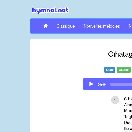
Classique
Nouvelles mélodies
N
Gihatag
C299
CB380
Audio
00:00
Player
Gih
1
Ala
Mann
Tagb
Dug
Ika