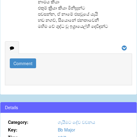
නාමය කියා
එතුම් ක්‍රියා කියා මිනිසුන්ට
පවසන්න, ඒ නාමේ එසවූයේ යැයි
හඬ නගව්, සියොනේ ජනතාවෙනී
මහිම වේ ශුද්ධ වූ ඉශ්‍රායෙල්හි දෙවිඳුන්ට
Comment
Details
Category:
ගැයීමට දේව වචනය
Key:
Bb Major