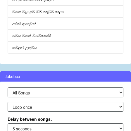
මගෙ වැළපුම ඔබ නැටුම කළා
අළුත් ආඥාවක්
මෙය මගේ විවේකයයි
සමිඳුන් උතුම්ය
Jukebox
Delay between songs: