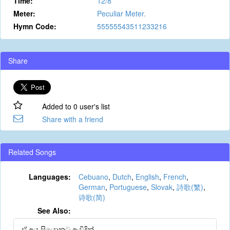
Time:
12/8
Meter:
Peculiar Meter.
Hymn Code:
55555543511233216
Share
Added to 0 user's list
Share with a friend
Related Songs
Languages:
Cebuano
,
Dutch
,
English
,
French
,
German
,
Portuguese
,
Slovak
,
詩歌(繁)
,
诗歌(简)
See Also:
ඒ අය සියොනට ඇවිදින්