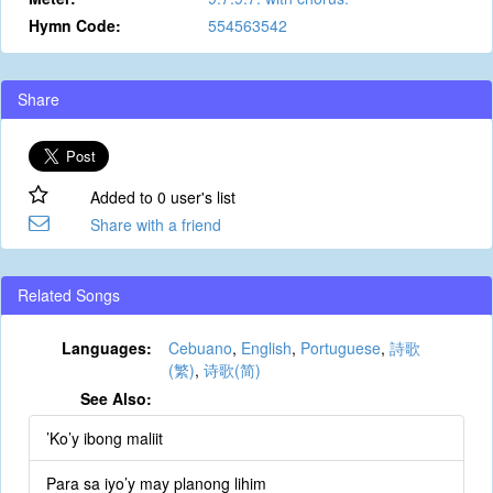
Hymn Code:
554563542
Share
Added to 0 user's list
Share with a friend
Related Songs
Languages:
Cebuano
,
English
,
Portuguese
,
詩歌
(繁)
,
诗歌(简)
See Also:
’Ko’y ibong maliit
Para sa iyo’y may planong lihim