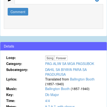
Comment
Details
Loop:
Song
Forever
Category:
PAG-ALIW SA MGA PAGSUBOK
Subcategory:
DAHIL SA BIYAYA PARA SA
PAGDURUSA
Lyrics:
Translated from
Ballington Booth
(1857-1940)
Music:
Ballington Booth
(1857-1940)
Key:
Db Major
Time:
4/4
Meter:
9.7.9.7. with chorus.