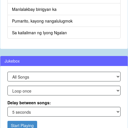
Manlalakbay binigyan ka
Pumarito, kayong nangalulugmok
Sa kailaliman ng Iyong Ngalan
Jukebox
Delay between songs:
Start Playing