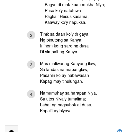
Bagyo di matakpan mukha Niya;
Puso ko’y natutuwa
Pagka’t Hesus kasama,
Kaaway ko’y napuksa.
Tinik sa daan ko’y di gaya
2
Ng pinutong sa Kanya;
Ininom kong saro ng dusa
Di simpait ng Kanya.
Mas maliwanag Kanyang ilaw,
3
Sa landas na mapanglaw;
Pasanin ko ay nabawasan
Kapag may tinulungan.
Namumuhay sa harapan Niya,
4
Sa utos Niya’y tumalima;
Lahat ng pagsubok at dusa,
Kapalit ay biyaya.