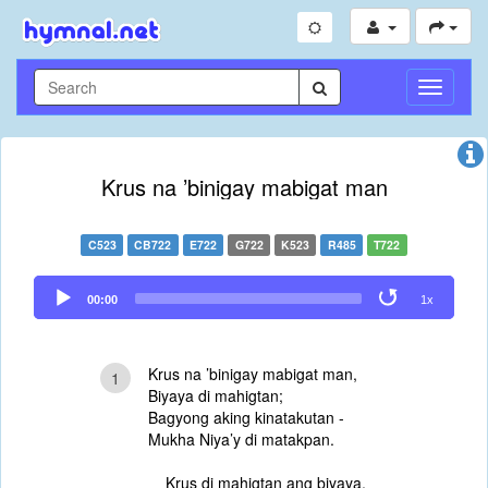
Toggle
Navigati
Krus na ’binigay mabigat man
C523
CB722
E722
G722
K523
R485
T722
Audio
00:00
1x
Player
Krus na ’binigay mabigat man,
1
Biyaya di mahigtan;
Bagyong aking kinatakutan -
Mukha Niya’y di matakpan.
Krus di mahigtan ang biyaya,