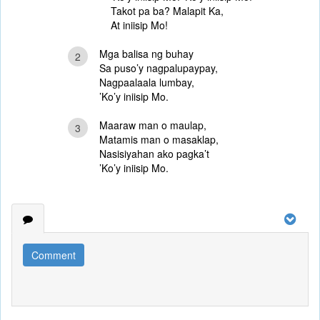
Takot pa ba? Malapit Ka,
At iniisip Mo!
Mga balisa ng buhay
2
Sa puso’y nagpalupaypay,
Nagpaalaala lumbay,
’Ko’y iniisip Mo.
Maaraw man o maulap,
3
Matamis man o masaklap,
Nasisiyahan ako pagka’t
’Ko’y iniisip Mo.
Comment