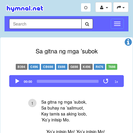
Toggle
Navigati
Sa gitna ng mga ’subok
B394
C496
CB698
E698
G698
K496
R476
T698
Audio
00:00
1x
Player
Sa gitna ng mga ’subok,
1
Sa buhay na ’salimuot,
Kay tamis sa aking loob,
’Ko’y iniisip Mo.
’Ko’y iniisip Mo! ’Ko’y iniisip Mo!