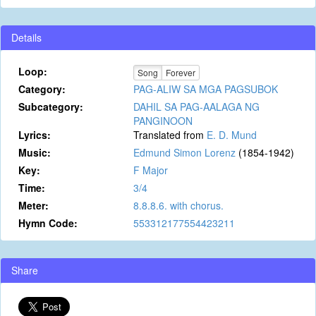
Details
Loop:
Song
Forever
Category:
PAG-ALIW SA MGA PAGSUBOK
Subcategory:
DAHIL SA PAG-AALAGA NG
PANGINOON
Lyrics:
Translated from
E. D. Mund
Music:
Edmund Simon Lorenz
(1854-1942)
Key:
F Major
Time:
3/4
Meter:
8.8.8.6. with chorus.
Hymn Code:
553312177554423211
Share