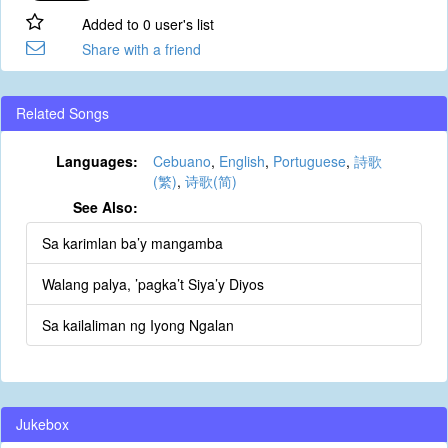
Added to 0 user's list
Share with a friend
Related Songs
Languages:
Cebuano
,
English
,
Portuguese
,
詩歌
(繁)
,
诗歌(简)
See Also:
Sa karimlan ba’y mangamba
Walang palya, ’pagka’t Siya’y Diyos
Sa kailaliman ng Iyong Ngalan
Jukebox