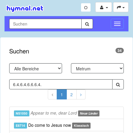
Navigati
umschal
Suchen
34
1
2
Appear to me, dear Lord
NS1050
Neue Lieder
Do come to Jesus now
E8714
Klassisch