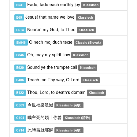
Fade, fade each earthly joy
E531
Klassisch
Jesus! that name we love
E65
Klassisch
Nearer, my God, to Thee
E614
Klassisch
O nech moj duch tecie
Sk846
Classic (Slovak)
Oh, may my spirit flow
E846
Klassisch
Sound ye the trumpet-call
E920
Klassisch
Teach me Thy way, O Lord
E406
Klassisch
Thou, Lord, to death's domain
E122
Klassisch
今世福樂沒滅
C389
Klassisch (詩歌)
哦主死的領土你曾
C104
Klassisch (詩歌)
此時當就耶穌
C714
Klassisch (詩歌)