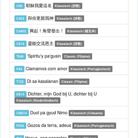
耶穌我愛這名
C60
Klassisch (詩歌)
與你更親我神
C453
Klassisch (詩歌)
興起！角聲發出！
Cs852
Klassisch (補充本)
靈能交流恩主
C614
Klassisch (詩歌)
'Spiritu'y pa'gusin
T846
Classic (Filipino)
Clamamos com amor
P44
Klassisch (Portugiesisch)
Di sa kasalanan
T122
Classic (Filipino)
Dichter, mijn God bij U, dichter bij U
D614
Klassisch (Niederländisch)
Duol pa gyud Nimo
CB614
Klassisch (Cebuano)
Gozos da terra, adeus
P254
Klassisch (Portugiesisch)
Hesus, ang pangalan