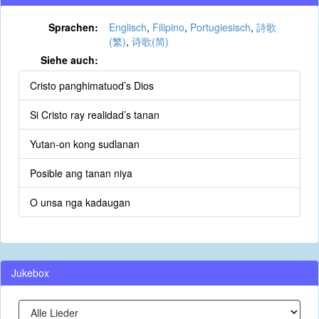
Sprachen:
Englisch
,
Filipino
,
Portugiesisch
,
詩歌
(繁)
,
诗歌(简)
Siehe auch:
Cristo panghimatuod’s Dios
Si Cristo ray realidad’s tanan
Yutan-on kong sudlanan
Posible ang tanan niya
O unsa nga kadaugan
Jukebox