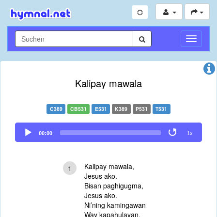
Navigati
umschal
Kalipay mawala
C389
CB531
E531
K389
P531
T531
Audio
00:00
1x
Player
Kalipay mawala,
1
Jesus ako.
Bisan paghigugma,
Jesus ako.
Ni’ning kamingawan
Way kapahulayan,