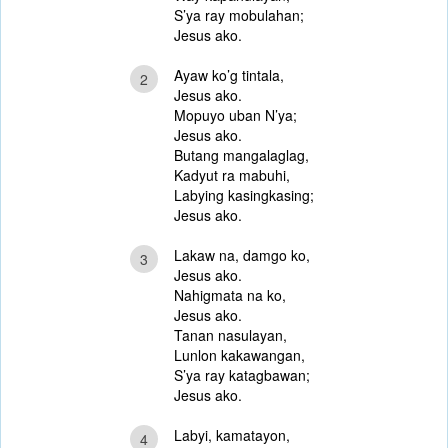
S’ya ray mobulahan;
Jesus ako.
Ayaw ko’g tintala,
2
Jesus ako.
Mopuyo uban N’ya;
Jesus ako.
Butang mangalaglag,
Kadyut ra mabuhi,
Labying kasingkasing;
Jesus ako.
Lakaw na, damgo ko,
3
Jesus ako.
Nahigmata na ko,
Jesus ako.
Tanan nasulayan,
Lunlon kakawangan,
S’ya ray katagbawan;
Jesus ako.
Labyi, kamatayon,
4