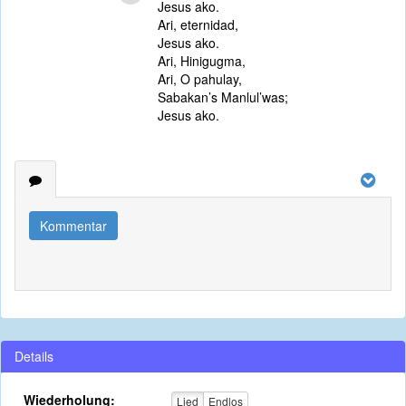
Jesus ako.
Ari, eternidad,
Jesus ako.
Ari, Hinigugma,
Ari, O pahulay,
Sabakan’s Manlul’was;
Jesus ako.
Kommentar
Details
Wiederholung:
Lied
Endlos