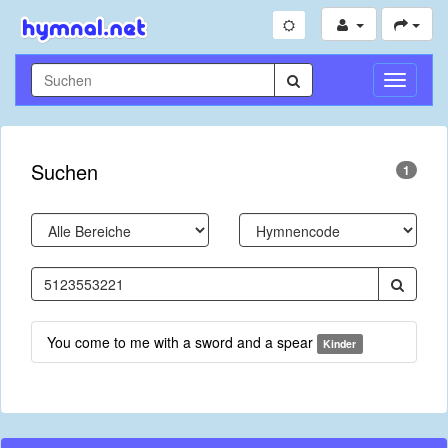
Navigati
umschal
Suchen
1
You come to me with a sword and a spear
Kinder