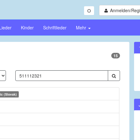
Anmelden/Regi
Lieder
Kinder
Schriftlieder
Mehr
15
ic (Slovak)