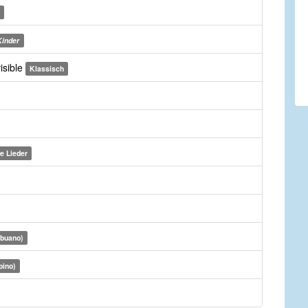
Kinder
isible
Klassisch
e Lieder
ebuano)
pino)