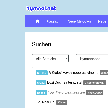
Klassisch
Neue Melodien
Neue 
Suchen
A Kralovi vekov neporusitelnemu
Sk1346
Class
Bozi Duch sa teraz stal
Sk242
Classic (Slovak)
Four living creatures are
NS558
Neue Lieder
Go, Now Go!
Kinder