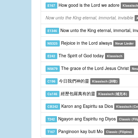
How good is the Lord we adore
E167
Klassisch
Now unto the King eternal, immortal, invisible
Now unto the King eternal, immortal, inv
E1346
Rejoice in the Lord always
NS325
Neue Lieder
The Spirit of God today
E242
Klassisch
The grace of the Lord Jesus Christ
NS679
Neu
今日我們神的靈
C196
Klassisch (詩歌)
經歷包羅萬有的靈
Cs146
Klassisch (補充本)
Karon ang Espiritu sa Dios
CB242
Klassisch (C
Ngayon ang Espiritu ng Diyos
T242
Classic (Fili
Panginoon kay buti Mo
T167
Classic (Filipino)