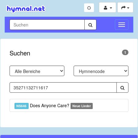
Navigati
umschal
Suchen
1
Does Anyone Care?
NS646
Neue Lieder