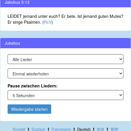
Jakobus 5:13
LEIDET jemand unter euch? Er bete. Ist jemand guten Mutes?
Er singe Psalmen. (
RcV
)
Jukebox
Pause zwischen Liedern:
Wiedergabe starten
Kontakt
Englisch
Französisch
Deutsch
简体
繁體