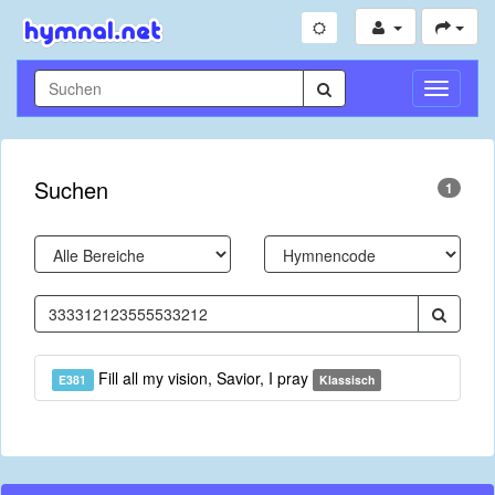
Navigati
umschal
Suchen
1
Fill all my vision, Savior, I pray
E381
Klassisch