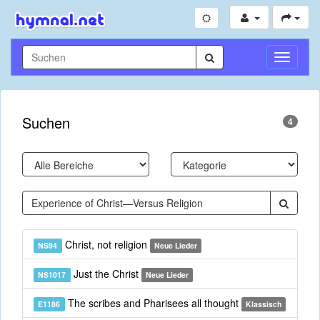
Navigati
umschal
Suchen
4
Christ, not religion
NS94
Neue Lieder
Just the Christ
NS1017
Neue Lieder
The scribes and Pharisees all thought
E1186
Klassisch