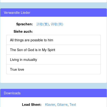
Verwandte Lieder
Sprachen:
詩歌(繁)
,
诗歌(简)
Siehe auch:
All things are possible to him
The Son of God is in My Spirit
Living in mutuality
True love
Downloads
Lead Sheet:
Klavier
,
Gitarre
,
Text