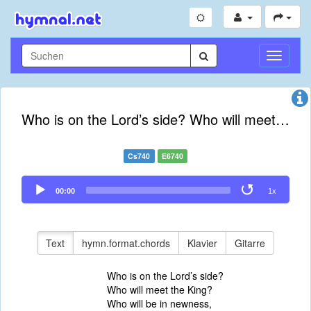
Navigati
umschal
Who is on the Lord’s side? Who will meet the King?
Cs740
E6740
Audio
00:00
1x
Player
Text
hymn.format.chords
Klavier
Gitarre
Who is on the Lord’s side?
Who will meet the King?
Who will be in newness,