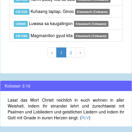
Kuhaang taptap, Ginoo
CB1220
Klassisch (Cebuano)
Luwasa sa kaugalingon
CB840
Klassisch (Cebuano)
Magmainiton gyud kita
CB1266
Klassisch (Cebuano)
1
2
Kolosser 3:16
Lasst das Wort Christi reichlich in euch wohnen in aller
Weisheit, indem ihr einander lehrt und zurechtweist mit
Psalmen und Lobliedern und geistlichen Liedern und indem ihr
Gott mit Gnade in euren Herzen singt. (
RcV
)