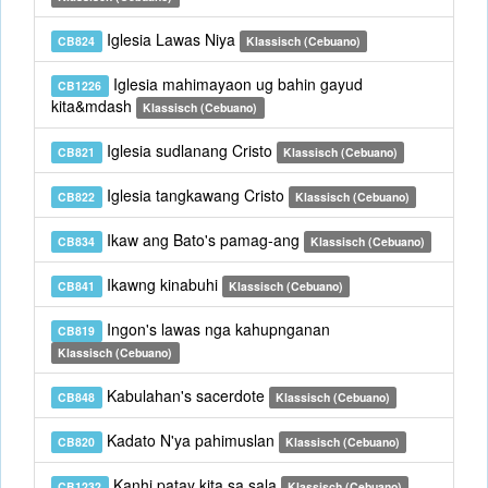
Iglesia Lawas Niya
CB824
Klassisch (Cebuano)
Iglesia mahimayaon ug bahin gayud
CB1226
kita&mdash
Klassisch (Cebuano)
Iglesia sudlanang Cristo
CB821
Klassisch (Cebuano)
Iglesia tangkawang Cristo
CB822
Klassisch (Cebuano)
Ikaw ang Bato's pamag-ang
CB834
Klassisch (Cebuano)
Ikawng kinabuhi
CB841
Klassisch (Cebuano)
Ingon's lawas nga kahupnganan
CB819
Klassisch (Cebuano)
Kabulahan's sacerdote
CB848
Klassisch (Cebuano)
Kadato N'ya pahimuslan
CB820
Klassisch (Cebuano)
Kanhi patay kita sa sala
CB1232
Klassisch (Cebuano)