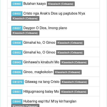
Bulahan kaayo
CB860
Klassisch (Cebuano)
Cristo nga Anak's Dios ug pagtubos N'ya
CB832
Klassisch (Cebuano)
Daygon O Dios, Imong plano
CB837
Klassisch (Cebuano)
Gimahal ko, O Ginoo
CB838
Klassisch (Cebuano)
Gimahal ko, O Ginoo
CB852
Klassisch (Cebuano)
Ginhawai's kinabuhi Mo
CB843
Klassisch (Cebuano)
Ginoo, magkokolon
CB839
Klassisch (Cebuano)
Gitawag na tang Cristo
CB1273
Klassisch (Cebuano)
Hiligugmaong balay Mo
CB851
Klassisch (Cebuano)
Hubaring esp'ritu! M'oy kin'hanglan
CB845
Klassisch (Cebuano)