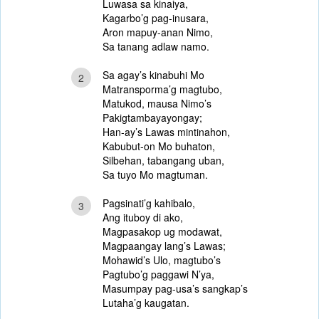
Luwasa sa kinaiya,
Kagarbo’g pag-inusara,
Aron mapuy-anan Nimo,
Sa tanang adlaw namo.
Sa agay’s kinabuhi Mo
2
Matransporma’g magtubo,
Matukod, mausa Nimo’s
Pakigtambayayongay;
Han-ay’s Lawas mintinahon,
Kabubut-on Mo buhaton,
Silbehan, tabangang uban,
Sa tuyo Mo magtuman.
Pagsinati’g kahibalo,
3
Ang ituboy di ako,
Magpasakop ug modawat,
Magpaangay lang’s Lawas;
Mohawid’s Ulo, magtubo’s
Pagtubo’g paggawi N’ya,
Masumpay pag-usa’s sangkap’s
Lutaha’g kaugatan.