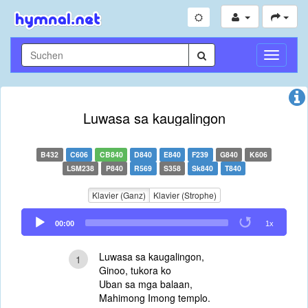
Navigati
umschal
Luwasa sa kaugalingon
B432
C606
CB840
D840
E840
F239
G840
K606
LSM238
P840
R569
S358
Sk840
T840
Klavier (Ganz)
Klavier (Strophe)
Audio
00:00
1x
Player
Luwasa sa kaugalingon,
1
Ginoo, tukora ko
Uban sa mga balaan,
Mahimong Imong templo.