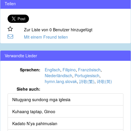
Teilen
Zur Liste von 0 Benutzer hinzugefügt
Mit einem Freund teilen
Verwandte Lieder
Sprachen:
Englisch
,
Filipino
,
Französisch
,
Niederländisch
,
Portugiesisch
,
hymn.lang.slovak
,
詩歌(繁)
,
诗歌(简)
Siehe auch:
Nitugyang sundong mga iglesia
Kuhaang taptap, Ginoo
Kadato N’ya pahimuslan