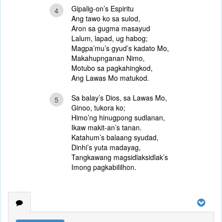
Gipalig-on’s Espiritu
4
Ang tawo ko sa sulod,
Aron sa gugma masayud
Lalum, lapad, ug habog;
Magpa’mu’s gyud’s kadato Mo,
Makahupnganan Nimo,
Motubo sa pagkahingkod,
Ang Lawas Mo matukod.
Sa balay’s Dios, sa Lawas Mo,
5
Ginoo, tukora ko;
Himo’ng hinugpong sudlanan,
Ikaw makit-an’s tanan.
Katahum’s balaang syudad,
Dinhi’s yuta madayag,
Tangkawang magsidlaksidlak’s
Imong pagkabililhon.