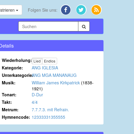
strieren
Folgen Sie uns:
Details
Wiederholung:
Lied
Endlos
Kategorie:
ANG IGLESIA
Unterkategorie:
ANG MGA MANANAUG
Musik:
William James Kirkpatrick
(1838-
1921)
Tonart:
D-Dur
Takt:
4/4
Metrum:
7.7.7.3. mit Refrain.
Hymnencode:
12333331355555