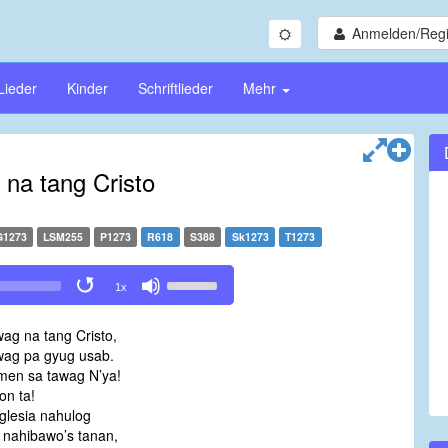
Anmelden/Regi
Lieder
Kinder
Schriftlieder
Mehr
 na tang Cristo
G1273
LSM255
P1273
R618
S388
Sk1273
T1273
Use
1x
Up/Down
Arrow
ag na tang Cristo,
keys
wag pa gyug usab.
to
en sa tawag N’ya!
increase
on ta!
or
glesia nahulog
decrease
g nahibawo’s tanan,
volume.