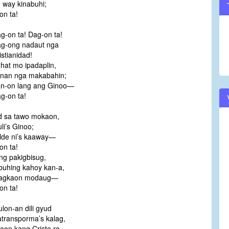
 way kinabuhi;
on ta!
g-on ta! Dag-on ta!
g-ong nadaut nga
istianidad!
hat mo ipadaplin,
nan nga makabahin;
n-on lang ang Ginoo—
g-on ta!
d sa tawo mokaon,
li’s Ginoo;
lde ni’s kaaway—
on ta!
ng pakigbisug,
buhing kahoy kan-a,
agkaon modaug—
on ta!
lon-an dili gyud
transporma’s kalag,
aon kang Cristo ra—