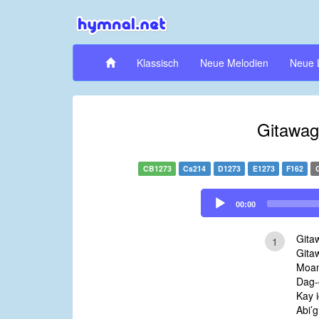
Klassisch
Neue Melodien
Neue 
Gitawag
CB1273
Cs214
D1273
E1273
F162
Audio
00:00
Player
Gitaw
1
Gita
Moam
Dag-
Kay i
Abi’