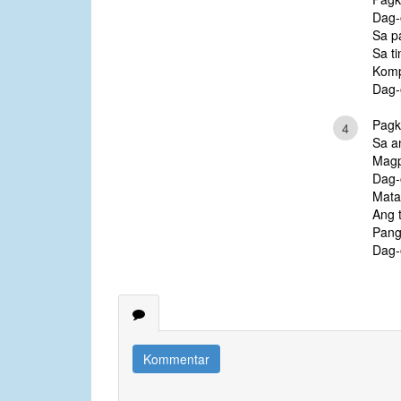
Dag-
Sa p
Sa ti
Komp
Dag-
Pagk
4
Sa an
Magp
Dag-
Mata
Ang 
Pang
Dag-
Kommentar