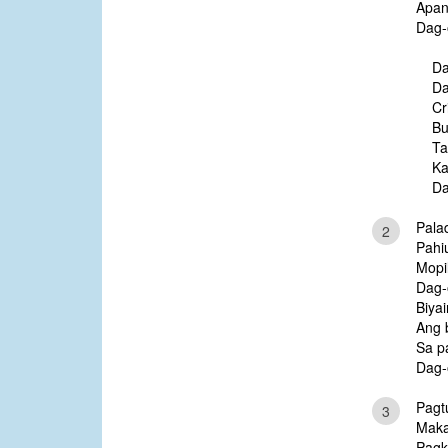
Apan
Dag-
Da
Da
Cr
Bu
Ta
Ka
Da
Pala
2
Pahiu
Mopi
Dag-
Biyai
Ang 
Sa p
Dag-
Pagtu
3
Maka
Pagk