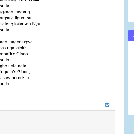
on ta!
agkaon modaug,
nagsa’g tigum ba,
letong kalan-on S’ya,
on ta!
aon magpalugwa
ak nga lalaki;
abalik’s Ginoo—
on ta!
gbo unta nato,
tinguha’s Ginoo,
asaw-onon kita—
on ta!